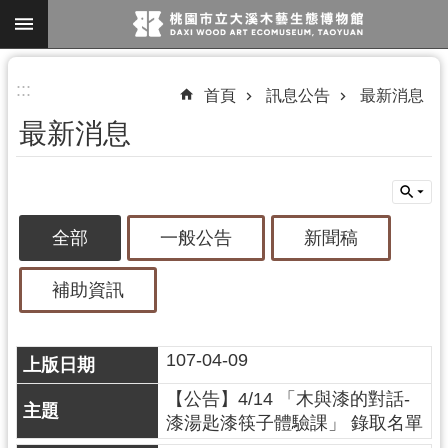
跳到主要內容區塊
進
:::
首頁
訊息公告
最新消息
階
最新消息
搜
尋
全部
一般公告
新聞稿
參
觀
補助資訊
資
訊
107-04-09
展
覽
【公告】4/14 「木與漆的對話-
漆湯匙漆筷子體驗課」 錄取名單
便