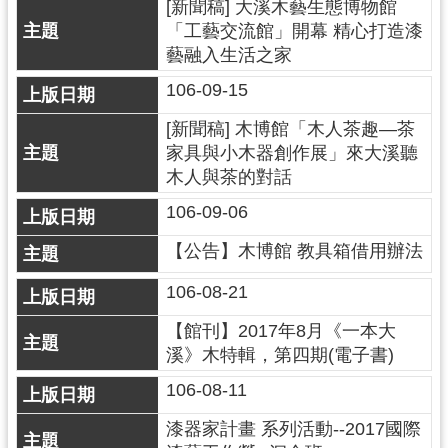
g
[新聞稿] 大溪木藝生態博物館
l
「工藝交流館」開幕 精心打造漆
i
藝融入生活之家
s
h
106-09-15
隱
[新聞稿] 木博館「木人茶趣—茶
私
家具與小木器創作展」來大溪聽
權
木人與茶的對話
政
策
106-09-06
網
【公告】木博館 教具箱借用辦法
站
安
106-08-21
全
政
【館刊】2017年8月《一本大
策
溪》木特輯，第四期(電子書)
政
106-08-11
府
網
漆器家計畫 系列活動--2017國際
站