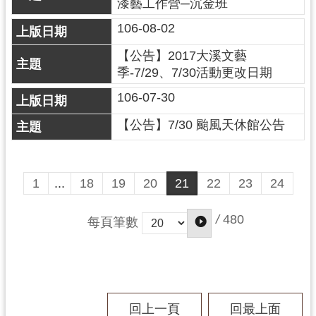
漆藝工作營─沉金班
資
料
106-08-02
開
【公告】2017大溪文藝
放
宣
季-7/29、7/30活動更改日期
告
106-07-30
【公告】7/30 颱風天休館公告
1
...
18
19
20
21
22
23
24
/
480
每頁筆數
回上一頁
回最上面