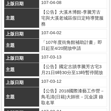
107-04-08
民
服
【公告】大溪木博館-李騰芳古
務
宅與大溪老城區假日定時導覽服
務
活
動
107-04-02
研
「107年度街角館補助計畫」即
究
日起至4/20開放申請
107-03-13
學
習
【公告】國定古蹟李騰芳古宅3
資
月21日9時30分至13時暫停開放
源
107-03-12
認
【公告】2018國際漆藝工作營－
識
鳥毛清(日籍)大師班－沉金課 錄
木
取名單
博