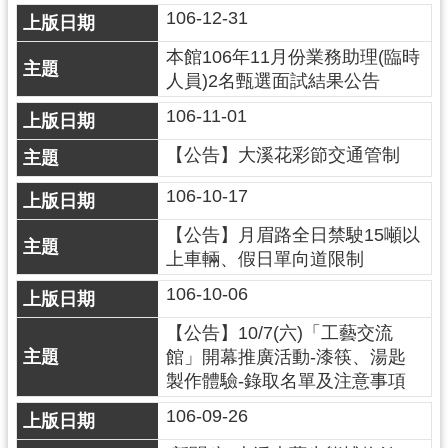
回
106-12-31
首
頁
本館106年11月份業務助理(臨時
人員)2名甄選面試結果公告
網
站
106-11-01
導
覽
【公告】大溪花彩節交通管制
市
106-10-17
政
信
【公告】月眉路全日禁駛15噸以
箱
上車輛、假日單向道限制
桃
106-10-06
園
【公告】10/7(六)「工藝交流
市
政
館」開幕推廣活動-漆筷、湯匙
府
製作體驗-錄取名單及注意事項
E
106-09-26
n