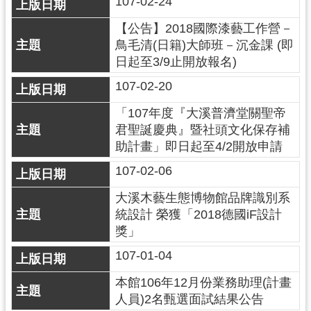
107-02-24
訊
息
【公告】2018國際漆藝工作營－
公
鳥毛清(日籍)大師班－沉金課 (即
告
日起至3/9止開放報名)
志
107-02-20
工
「107年度『大溪普濟堂關聖帝
園
君聖誕慶典』暨社頭文化保存補
地
助計畫」即日起至4/2開放申請
出
107-02-06
版
品
大溪木藝生態博物館品牌識別系
與
統設計 榮獲「2018德國iF設計
文
獎」
創
107-01-04
商
品
本館106年12月份業務助理(計畫
人員)2名甄選面試結果公告