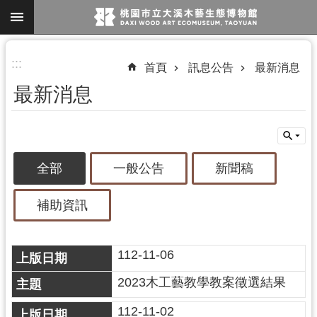
跳到主要內容區塊
進
:::
首頁
訊息公告
最新消息
階
最新消息
搜
尋
全部
一般公告
新聞稿
參
觀
補助資訊
資
訊
112-11-06
展
覽
2023木工藝教學教案徵選結果
便
112-11-02