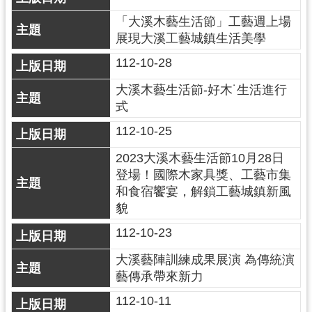
民
「大溪木藝生活節」工藝週上場
服
展現大溪工藝城鎮生活美學
務
112-10-28
活
動
大溪木藝生活節-好木˙生活進行
式
研
112-10-25
究
2023大溪木藝生活節10月28日
學
登場！國際木家具獎、工藝市集
習
和食宿饗宴，解鎖工藝城鎮新風
資
貌
源
112-10-23
認
識
大溪藝陣訓練成果展演 為傳統演
木
藝傳承帶來新力
博
112-10-11