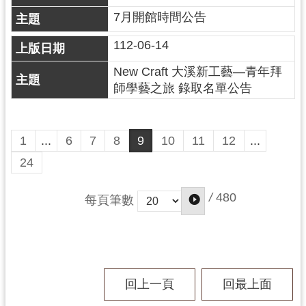
資
7月開館時間公告
料
開
112-06-14
放
宣
New Craft 大溪新工藝—青年拜
告
師學藝之旅 錄取名單公告
1
...
6
7
8
9
10
11
12
...
24
/
480
每頁筆數
回上一頁
回最上面