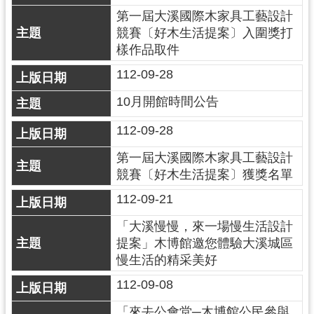
訊
第一屆大溪國際木家具工藝設計
息
競賽〔好木生活提案〕入圍獎打
公
樣作品取件
告
112-09-28
志
10月開館時間公告
工
園
112-09-28
地
第一屆大溪國際木家具工藝設計
出
競賽〔好木生活提案〕獲獎名單​
版
品
112-09-21
與
「大溪慢慢，來一場慢生活設計
文
提案」木博館邀您體驗大溪城區
創
慢生活的精采美好
商
品
112-09-08
「來去公會堂─木博館公民參與