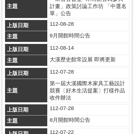
回
計畫」政策討論工作坊 「中選名
首
單」公告
頁
112-08-28
網
站
9月開館時間公告
導
覽
112-08-14
市
大溪歷史館常設展 即將更新
政
信
112-07-28
箱
第一屆大溪國際木家具工藝設計
桃
競賽〔好木生活提案〕打樣作品
園
收件辦法
市
政
112-07-28
府
8月開館時間公告
E
n
112-07-22