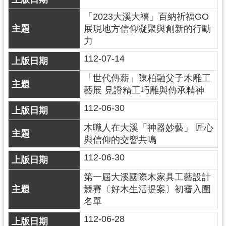
g
l
「2023大溪大禧」百納祈福GO
i
s
展現地方信仰凝聚與創新的行動
h
力
112-07-14
隱
私
「世代傳薪」陳柏融父子木雕工
權
藝展 見證精工巧雕與傳承精神
政
策
112-06-30
網
木職人在大溪「神器妙藝」 匠心
站
與信仰的交響共鳴
安
全
112-06-30
政
策
第一屆大溪國際木家具工藝設計
競賽〔好木生活提案〕初審入圍
政
名單
府
網
112-06-28
站