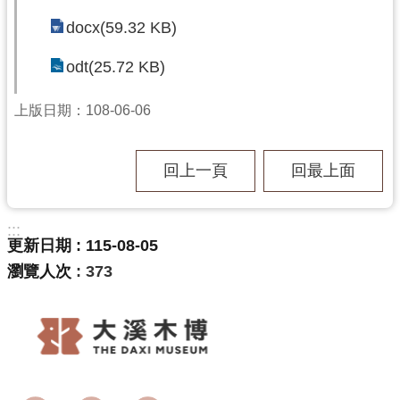
民
docx(59.32 KB)
服
務
odt(25.72 KB)
活
上版日期：108-06-06
動
研
究
回上一頁
回最上面
學
習
:::
更新日期
115-08-05
資
源
瀏覽人次
373
認
識
木
博