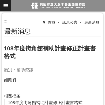
跳到主要內容區塊
進
:::
首頁
訊息公告
最新消息
階
最新消息
搜
尋
108年度街角館補助計畫修正計畫書
格式
參
觀
類別：補助資訊
資
訊
如附件
展
覽
相關檔案
便
108年度街角館補助計畫修正計畫書格式