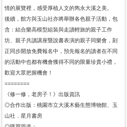
資
情的展覽裡，感受厚植人文的雋永大溪之美。
料
開
後續，館方與玉山社亦將舉辦各色親子活動，包
放
宣
含：結合樂高模型組裝與走讀輕旅的親子工作
告
坊、親子共讀講座暨說書表演的親子同樂會，刻
正同步開放免費報名中，預先報名的讀者在不同
的活動中也都有機會獲得不同的限量珍貴小禮，
歡迎大眾把握機會！
========
《修一修，老房子！》出版資訊
◎合作出版：桃園市立大溪木藝生態博物館、玉
山社．星月書房
◎購買管道：