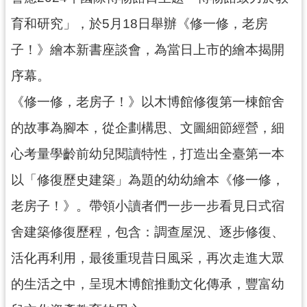
民
育和研究」，於5月18日舉辦《修一修，老房
服
務
子！》繪本新書座談會，為當日上市的繪本揭開
活
序幕。
動
《修一修，老房子！》以木博館修復第一棟館舍
研
的故事為腳本，從企劃構思、文圖細節經營，細
究
心考量學齡前幼兒閱讀特性，打造出全臺第一本
學
習
以「修復歷史建築」為題的幼幼繪本《修一修，
資
老房子！》。帶領小讀者們一步一步看見日式宿
源
舍建築修復歷程，包含：調查屋況、逐步修復、
認
識
活化再利用，最後重現昔日風采，再次走進大眾
木
的生活之中，呈現木博館推動文化傳承，豐富幼
博