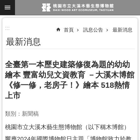
跳到主要內容區塊
進
:::
首頁
訊息公告
最新消息
階
最新消息
搜
尋
全臺第一本歷史建築修復為題的幼幼
繪本 豐富幼兒文資教育 －大溪木博館
參
《修一修，老房子！》繪本 518熱情
觀
上市
資
訊
類別：新聞稿
展
覽
桃園市立大溪木藝生態博物館（以下稱木博館）
便
響應2024年國際博物館日主題「博物館致力於教