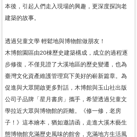
g
本後，引起人們走入現場的興趣，更深度探詢老
l
i
s
建築的故事。
h
隱
透過兒童文學 輕鬆地與博物館做朋友！
私
權
木博館園區由20棟歷史建築構成，成立的過程逐
政
策
步修復，不僅見證了大溪地區的歷史變遷，也為
網
臺灣文化資產維護管理寫下美好的嶄新篇章。為
站
安
促進與大眾開啟更多對話，木博館與玉山社出版
全
公司子品牌「星月書房」攜手，希望透過兒童文
政
策
學拉近大眾與博物館的距離。《修一修，老房
政
子！》這本繪本，猶如邀請函，走進大溪木藝生
府
網
態博物館充滿歷史風味的館舍，充滿地方生活風
站