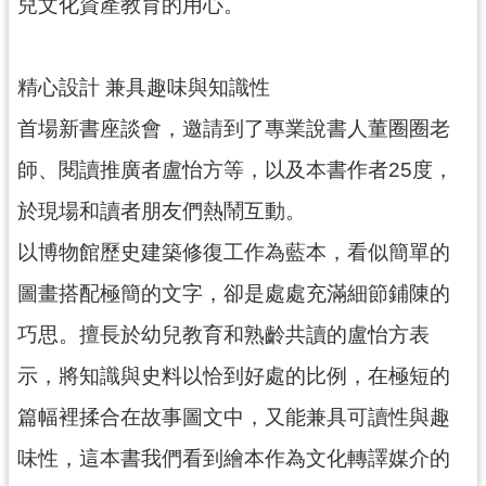
兒文化資產教育的用心。
訊
息
公
精心設計 兼具趣味與知識性
告
首場新書座談會，邀請到了專業說書人董圈圈老
志
工
師、閱讀推廣者盧怡方等，以及本書作者25度，
園
於現場和讀者朋友們熱鬧互動。
地
以博物館歷史建築修復工作為藍本，看似簡單的
出
版
圖畫搭配極簡的文字，卻是處處充滿細節鋪陳的
品
巧思。擅長於幼兒教育和熟齡共讀的盧怡方表
與
文
示，將知識與史料以恰到好處的比例，在極短的
創
商
篇幅裡揉合在故事圖文中，又能兼具可讀性與趣
品
味性，這本書我們看到繪本作為文化轉譯媒介的