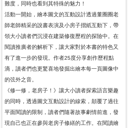
難度，同時也看到其特殊的魅力！
回
首
活動一開始，繪本圖文的互動設計透過董圈圈老
頁
師老師精采的說書表演及小房子摺紙互動下，帶
網
站
領大小讀者們沉浸在建築修復歷程的探險中。在
導
覽
閱讀推廣者的解析下，讓大家對於本書的特色又
市
有了進一步的發現。作者25度分享創作歷程點
政
信
滴，讀者們也更驚喜地發掘出繪本每一頁圖像中
箱
的弦外之音。
桃
園
《修一修，老房子！》讓大小讀者探索語言樂趣
市
的同時，透過圖文互動設計的線索，顛覆了過往
政
府
平面閱讀的限制，讀者們隨著故事劇情前進，發
E
現自己也正在參與老房子修繕的工作。在閱讀繪
n