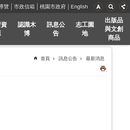
English
導覽
市政信箱
桃園市政府
出版品
習資
認識木
訊息公
志工園
與文創
源
博
告
地
商品
首頁
訊息公告
最新消息