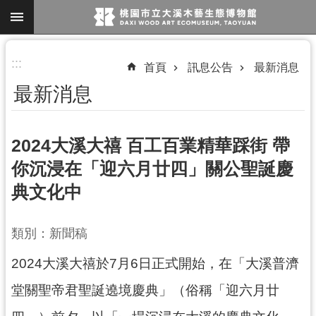
跳到主要內容區塊
進
:::
首頁
訊息公告
最新消息
階
最新消息
搜
尋
2024大溪大禧 百工百業精華踩街 帶
你沉浸在「迎六月廿四」關公聖誕慶
參
典文化中
觀
資
訊
類別：新聞稿
展
2024大溪大禧於7月6日正式開始，在「大溪普濟
覽
堂關聖帝君聖誕遶境慶典」（俗稱「迎六月廿
便