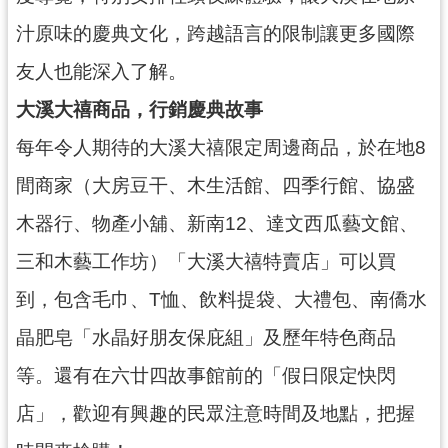
資
汁原味的慶典文化，跨越語言的限制讓更多國際
料
開
友人也能深入了解。
放
宣
大溪大禧商品，行銷慶典故事
告
每年令人期待的大溪大禧限定周邊商品，於在地8
間商家（大房豆干、木生活館、四季行館、協盛
木器行、物產小舖、新南12、達文西瓜藝文館、
三和木藝工作坊）「大溪大禧特賣店」可以買
到，包含毛巾、T恤、飲料提袋、大禮包、南僑水
晶肥皂「水晶好朋友保庇組」及歷年特色商品
等。還有在六廿四故事館前的「假日限定快閃
店」，歡迎有興趣的民眾注意時間及地點，把握