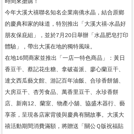
時間來搶購！
今年大溪大禧聯名知名企業南僑水晶，結合原鄉
的慶典和家的味道，特別推出「大溪大禧-水晶好
朋友保庇組」，並於7月20日舉辦「水晶肥皂打印
體驗」，帶出大溪在地的獨特風味。
在地16間商家並推出「一店一特色商品」：黃日
香豆干、蔡記花生糖、拿破崙派、廖心蘭豆干、
達文西瓜藝文館、游記百年油飯、合珍香餅舖、
大房豆干、杏芳食品、萬香里豆干、永珍香餅
店、新南12、蘭室、物產小舖、協盛木器行、藝
享茶，呈現各店家背後與慶典有關故事。大溪大
禧活動期間消費滿額，將贈送「關公Ｑ版祝福貼