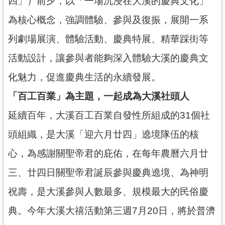
四」）前夕，以「一場沉浸在大溪的慶典文化」
民
服
為核心概念，強調體驗、參與及復振，展開一系
務
列劇場展演、體驗活動、慶典特展、精華踩街等
活
活動設計，讓參與者能夠深入體驗大溪的慶典文
動
化魅力，促進慶典生活的永續發展。
研
「百工百業」為主題，一起成為大溪社頭人
究
延續百年，大溪百工百業自發性所組成的31個社
學
習
頭組織，是大溪「迎六月廿四」遶境隊伍的核
資
源
心，為感謝關聖帝君的庇佑，在每年農曆六月廿
三、廿四日關聖帝君誕辰參與慶典遶境、為神明
認
識
祝壽，是大溪參與人數最多、規模最大的民俗慶
木
博
典。今年大溪大禧活動第三週7月20日，將於普濟