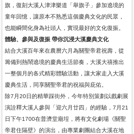
回
旗，復刻大溪人津津樂道「舉旗子」參加遶境的
首
頁
童年回憶，讓原本不熟悉這個慶典文化的民眾，
網
也能瞬間化身為社頭人，實現最好的文化復振。
站
體驗、參與及復振 帶你沉浸大溪慶典文化
導
覽
結合大溪百年來在農曆六月為關聖帝君祝壽，從
市
籌備到熱鬧遶境的慶典生活節奏，大溪大禧推出
政
信
一整個月的各式精彩體驗活動，讓大家走入大溪
箱
慶典生活，同享關聖帝君的祝福與庇佑。
桃
園
除7月20日的精華踩街外，今年特別策劃以戲劇展
市
政
演詮釋大溪人參與「迎六月廿四」的經驗，7月21
府
日下午1700在普濟堂廟埕，將有文化劇場《關聖
E
n
帝君住隔壁》的演出，由專業劇團結合大溪在地