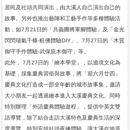
g
l
居民及社頭共同演出，由大溪人自己演出自己的
i
s
故事。另外也推出藝陣和工藝手作等多種體驗活
h
動，如7月21日的「共義團將軍腳體驗」及「金光
隱
閃閃瑞氣千條-粧佛體驗DIY」、7月27日的「木質
私
權
御守手作體驗-武保庇木御守」等。
政
策
此外， 7月27日的「繪本學堂」，以遶境文化為
網
基礎，採集慶典習俗與故事，將「迎六月廿四」
站
安
慶典文化打造成一部全年齡的城市故事集，邀請
全
政
大小朋友一起透過繪本進入大溪慶典文化。同時
策
特別辦理「外語慶典體驗遊程」，提供中英文雙
政
府
語導覽，除了結合走訪大溪特色及慶典生活的深
網
度導覽，特別安排社頭夜練體驗，讓大溪在地原
站