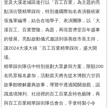
堂及大溪老城區進行以「百工百業」為主題的亮
訊
息
點演出暨精華踩街，特別邀國際知名表演藝術家
公
告
張逸軍編導，結合在地學子、表演團隊，以「大
溪百工、百業豐隆」為題，再現普濟堂百年盛事
志
工
的發展。亮點啟動儀式邀請到張善政市長主持，
園
地
讓2024大溪大禧「百工百業精華踩街」盛大開
出
場。
版
精華踩街隊伍中特別規劃大眾參與方案，限額200
品
與
名民眾報名參加，活動當天將先從木博館六廿四
文
故事館瞭解慶典故事，導覽中透過闖關遊戲，認
創
商
識遶境陣列、社頭裡的百工百業及特色藝陣，再
品
與百工百業精華踩街隊伍會合，手拿特製小令