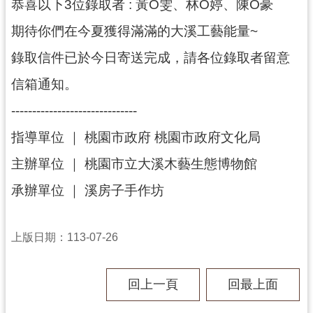
恭喜以下3位錄取者 : 黃O雯、林O婷、陳O豪
民
服
期待你們在今夏獲得滿滿的大溪工藝能量~
務
錄取信件已於今日寄送完成，請各位錄取者留意
活
信箱通知。
動
------------------------------
研
究
指導單位 ｜ 桃園市政府 桃園市政府文化局
學
主辦單位 ｜ 桃園市立大溪木藝生態博物館
習
承辦單位 ｜ 溪房子手作坊
資
源
上版日期：113-07-26
認
識
木
回上一頁
回最上面
博