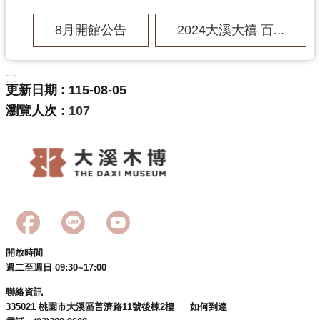
訊
息
8月開館公告
2024大溪大禧 百...
公
告
:::
志
更新日期
115-08-05
工
瀏覽人次
107
園
地
出
版
品
與
文
創
開放時間
週二至週日 09:30~17:00
商
品
聯絡資訊
335021 桃園市大溪區普濟路11號後棟2樓
如何到達