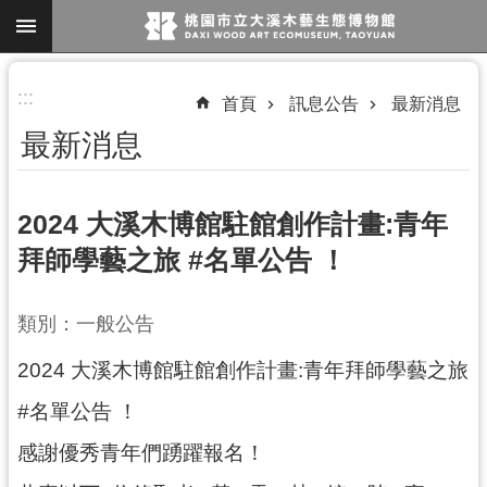
跳到主要內容區塊
進
:::
首頁
訊息公告
最新消息
階
最新消息
搜
尋
2024 大溪木博館駐館創作計畫:青年
拜師學藝之旅 #名單公告 ！
參
觀
類別：一般公告
資
訊
2024 大溪木博館駐館創作計畫:青年拜師學藝之旅
展
#名單公告 ！
覽
感謝優秀青年們踴躍報名！
便