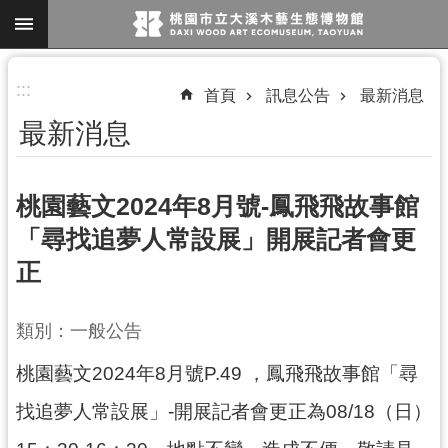
跳到主要內容區塊
進
:::
首頁
訊息公告
最新消息
階
最新消息
搜
尋
桃園藝文2024年8月號-鳳飛飛故事館
「尋找追夢人常設展」開展記者會更
參
正
觀
資
訊
類別：一般公告
展
桃園藝文2024年8月號P.49 ，鳳飛飛故事館「尋
覽
找追夢人常設展」-開展記者會更正為08/18（日）
便