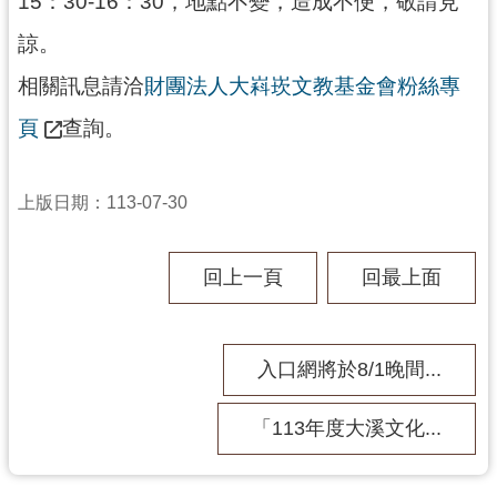
15：30-16：30，地點不變，造成不便，敬請見
民
服
諒。
務
相關訊息請洽
財團法人大嵙崁文教基金會粉絲專
活
頁
查詢。
動
研
上版日期：113-07-30
究
學
回上一頁
回最上面
習
資
源
入口網將於8/1晚間...
認
識
「113年度大溪文化...
木
博