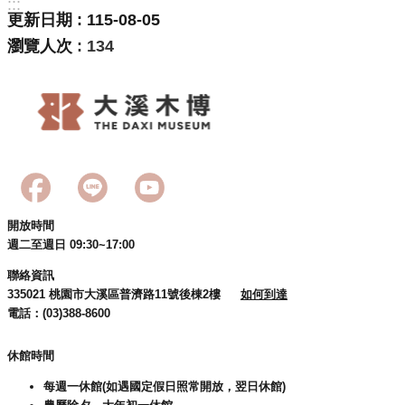
:::
訊
更新日期
115-08-05
息
瀏覽人次
134
公
告
志
工
園
地
出
開放時間
版
週二至週日 09:30~17:00
品
聯絡資訊
與
335021 桃園市大溪區普濟路11號後棟2樓
如何到達
文
電話：(03)388-8600
創
商
休館時間
品
每週一休館(如遇國定假日照常開放，翌日休館)