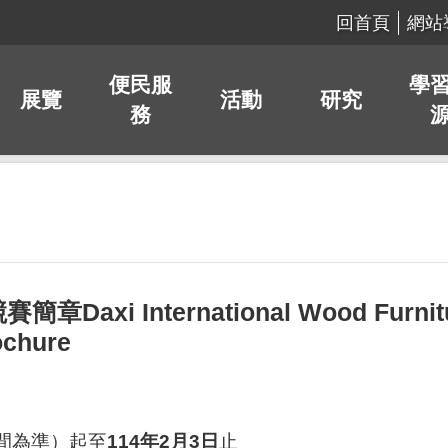
回首頁
網站
便民服
學
展覽
活動
研究
務
International Wood Furniture 
ochure
間為準）起至
114年2月3日
止