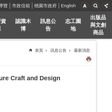
English
導覽
市政信箱
桃園市政府
出版品
習資
認識木
訊息公
志工園
與文創
源
博
告
地
商品
首頁
訊息公告
最新消息
Craft and Design