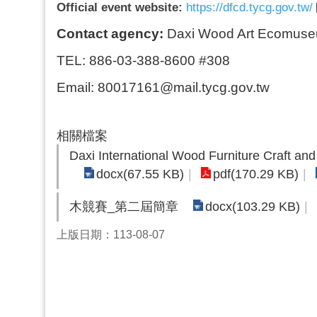
Official event website
:
https://dfcd.tycg.gov.tw/
Contact agency:
Daxi Wood Art Ecomus
TEL: 886-03-388-8600 #308
Email: 80017161@mail.tycg.gov.tw
相關檔案
Daxi International Wood Furniture Craft and
docx(67.55 KB)
pdf(170.29 KB)
docx(103.29 KB)
木競賽_第二屆簡章
上版日期：113-08-07