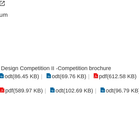
eum
 Design Competition II -Competition brochure
odt(86.45 KB)
odt(69.76 KB)
pdf(612.58 KB)
pdf(589.97 KB)
odt(102.69 KB)
odt(96.79 KB