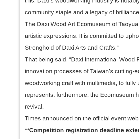
this. Daxi’s woodworking industry is notabl
community staple and a legacy of brilliance
The Daxi Wood Art Ecomuseum of Taoyuan Ci
artistic expressions. It is committed to u
Stronghold of Daxi Arts and Crafts.”
That being said, “Daxi International Wood F
innovation processes of Taiwan’s cutting-edge
woodworking craft with multimedia, to fully 
represents; furthermore, the Ecomuseum h
revival.
Times announced on the official event web
**Competition registration deadline exte