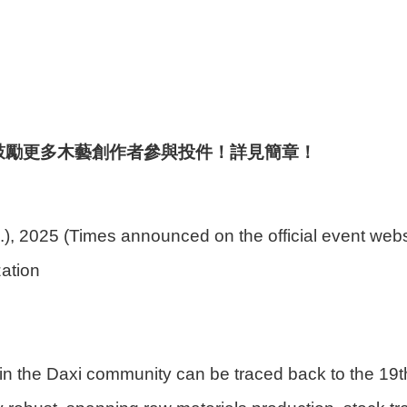
鼓勵更多木藝創作者參與投件！詳見簡章！
.), 2025 (Times announced on the official event webs
ation
 the Daxi community can be traced back to the 19th 