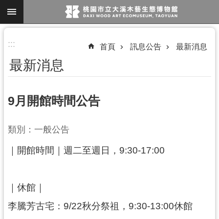
跳到主要內容區塊
進
:::
首頁
訊息公告
最新消息
階
最新消息
搜
尋
9月開館時間公告
參
類別：一般公告
觀
｜開館時間｜週二至週日，9:30-17:00
資
訊
展
｜休館｜
覽
李騰芳古宅：9/22秋分祭祖，9:30-13:00休館
便