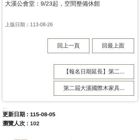
大溪公會堂：9/23起，空間整備休館
民
服
務
上版日期：113-08-26
活
動
回上一頁
回最上面
研
究
【報名日期延長】第二...
學
習
資
第二屆大溪國際木家具...
源
認
:::
更新日期
115-08-05
識
木
瀏覽人次
102
博