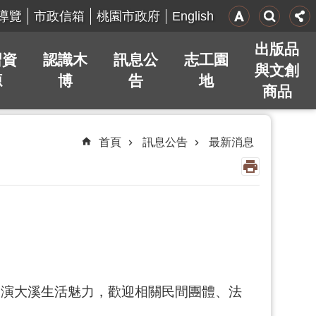
English
導覽
市政信箱
桃園市政府
出版品
習資
認識木
訊息公
志工園
與文創
源
博
告
地
商品
首頁
訊息公告
最新消息
展演大溪生活魅力，歡迎相關民間團體、法