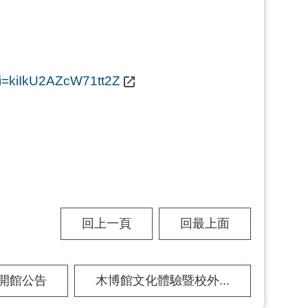
si=kiIkU2AZcW71tt2Z
回上一頁
回最上面
月開館公告
木博館文化體驗暨校外...