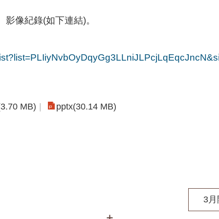
、影像紀錄(如下連結)。
aylist?list=PLIiyNvbOyDqyGg3LLniJLPcjLqEqcJncN&
(3.70 MB)
pptx(30.14 MB)
3