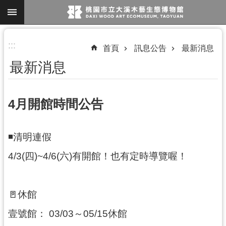
跳到主要內容區塊
進
:::
首頁
訊息公告
最新消息
階
最新消息
搜
尋
4月開館時間公告
參
◾️清明連假
觀
資
4/3(四)~4/6(六)有開館！也有定時導覽喔！
訊
展
🚪休館
覽
壹號館： 03/03～05/15休館
便