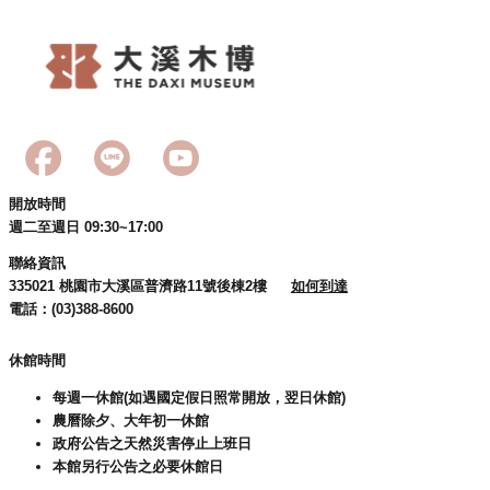
訊
息
公
告
志
工
園
開放時間
地
週二至週日 09:30~17:00
出
聯絡資訊
版
335021 桃園市大溪區普濟路11號後棟2樓
如何到達
品
電話：(03)388-8600
與
休館時間
文
創
每週一休館(如遇國定假日照常開放，翌日休館)
商
農曆除夕、大年初一休館
品
政府公告之天然災害停止上班日
本館另行公告之必要休館日