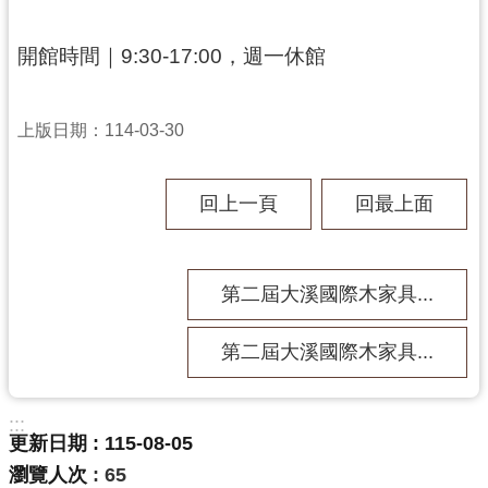
民
服
開館時間｜9:30-17:00，週一休館
務
活
上版日期：114-03-30
動
研
回上一頁
回最上面
究
學
習
第二屆大溪國際木家具...
資
源
第二屆大溪國際木家具...
認
識
:::
木
更新日期
115-08-05
博
瀏覽人次
65