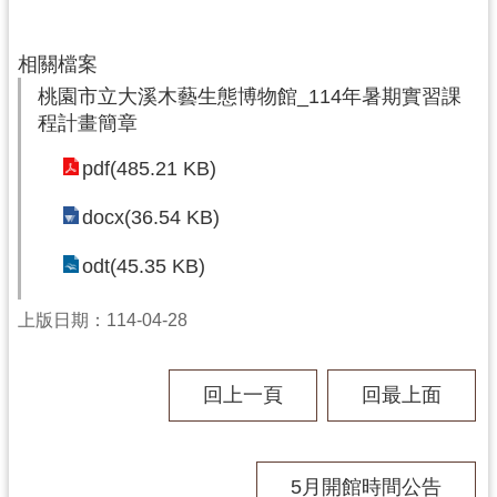
回
首
頁
相關檔案
桃園市立大溪木藝生態博物館_114年暑期實習課
網
程計畫簡章
站
導
pdf(485.21 KB)
覽
市
docx(36.54 KB)
政
信
odt(45.35 KB)
箱
上版日期：114-04-28
桃
園
市
回上一頁
回最上面
政
府
E
n
5月開館時間公告