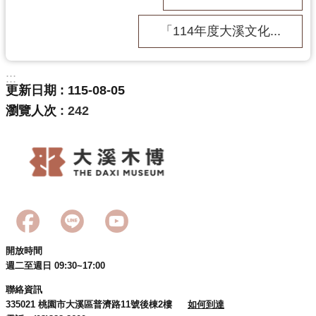
g
l
i
「114年度大溪文化...
s
h
:::
隱
更新日期
115-08-05
私
瀏覽人次
242
權
政
策
網
站
安
全
政
策
開放時間
週二至週日 09:30~17:00
政
府
聯絡資訊
網
335021 桃園市大溪區普濟路11號後棟2樓
如何到達
站