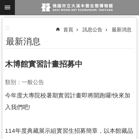
跳到主要內容區塊
進
:::
首頁
訊息公告
最新消息
階
最新消息
搜
尋
木博館實習計畫招募中
參
類別：一般公告
觀
今年度大專院校暑期實習計畫即將開跑囉!快來加
資
訊
入我們吧!
展
覽
114年度典藏展示組實習生招募簡章，以本館藏品
便