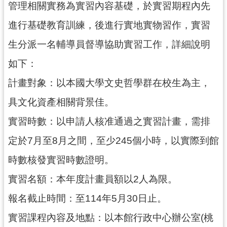
管理相關實務為實習內容基礎，於實習期程內先
民
服
進行基礎教育訓練，後進行實地實物習作，實習
務
生分派一名輔導員督導協助實習工作，詳細說明
活
如下：
動
計畫對象：以本國大學文史哲學群在校生為主，
研
究
具文化資產相關背景佳。
學
實習時數：以申請人核准通過之實習計畫，需排
習
定於7月至8月之間，至少245個小時，以實際到館
資
源
時數核發實習時數證明。
認
實習名額：本年度計畫員額以2人為限。
識
報名截止時間：至114年5月30日止。
木
博
實習課程內容及地點：以本館行政中心辦公室(桃