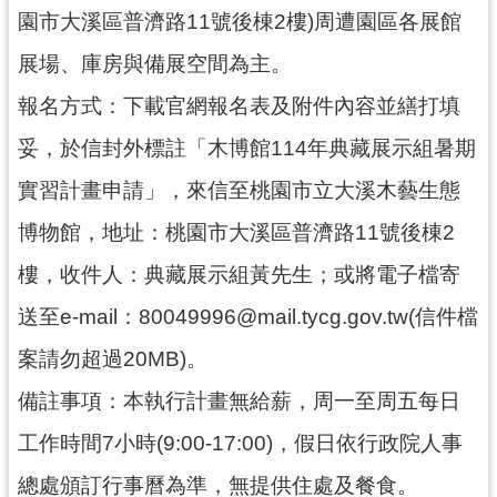
訊
園市大溪區普濟路11號後棟2樓)周遭園區各展館
息
展場、庫房與備展空間為主。
公
告
報名方式：下載官網報名表及附件內容並繕打填
志
妥，於信封外標註「木博館114年典藏展示組暑期
工
實習計畫申請」，來信至桃園市立大溪木藝生態
園
地
博物館，地址：桃園市大溪區普濟路11號後棟2
出
樓，收件人：典藏展示組黃先生；或將電子檔寄
版
品
送至e-mail：80049996@mail.tycg.gov.tw(信件檔
與
案請勿超過20MB)。
文
創
備註事項：本執行計畫無給薪，周一至周五每日
商
工作時間7小時(9:00-17:00)，假日依行政院人事
品
總處頒訂行事曆為準，無提供住處及餐食。