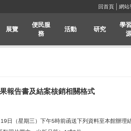
回首頁
網站
便民服
學
展覽
活動
研究
務
成果報告書及結案核銷相關格式
1月19日（星期三）下午5時前函送下列資料至本館辦理