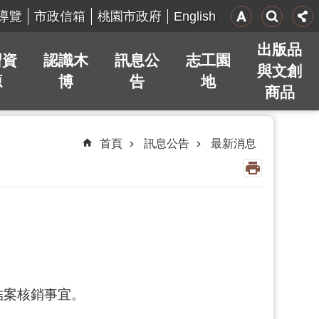
English
導覽
市政信箱
桃園市政府
出版品
習資
認識木
訊息公
志工園
與文創
源
博
告
地
商品
首頁
訊息公告
最新消息
結案核銷事宜。