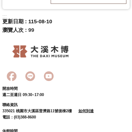
訊
息
:::
公
更新日期
115-08-10
告
瀏覽人次
99
志
工
園
地
出
版
品
開放時間
與
週二至週日 09:30~17:00
文
創
聯絡資訊
335021 桃園市大溪區普濟路11號後棟2樓
如何到達
商
電話：(03)388-8600
品
休館時間