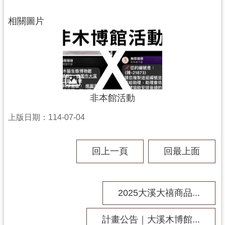
民
服
相關圖片
務
活
動
研
究
非本館活動
學
上版日期：114-07-04
習
資
回上一頁
回最上面
源
認
識
2025大溪大禧商品...
木
博
計畫公告｜大溪木博館...