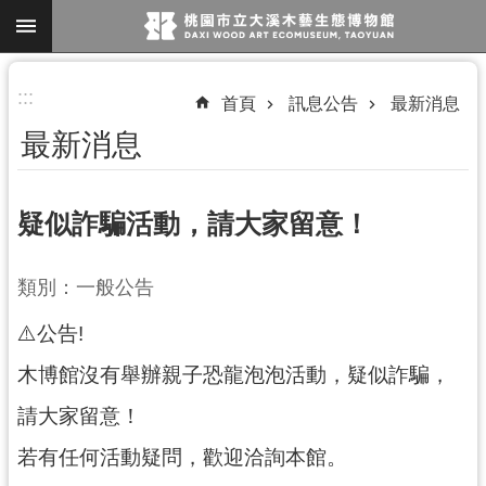
跳到主要內容區塊
進
:::
首頁
訊息公告
最新消息
階
最新消息
搜
尋
疑似詐騙活動，請大家留意！
參
類別：一般公告
觀
⚠️公告!
資
訊
木博館沒有舉辦親子恐龍泡泡活動，疑似詐騙，
展
請大家留意！
覽
若有任何活動疑問，歡迎洽詢本館。
便