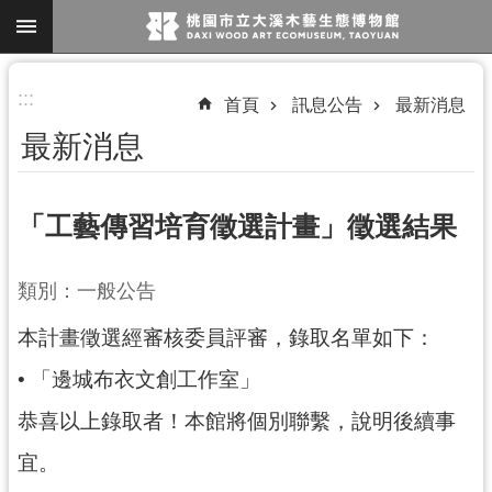
跳到主要內容區塊
進
:::
首頁
訊息公告
最新消息
階
最新消息
搜
尋
「工藝傳習培育徵選計畫」徵選結果
參
類別：一般公告
觀
本計畫徵選經審核委員評審，錄取名單如下：
資
訊
• 「邊城布衣文創工作室」
展
恭喜以上錄取者！本館將個別聯繫，說明後續事
覽
宜。
便