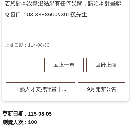
若您對本次徵選結果有任何疑問，請洽本計畫聯
民
服
絡窗口：03-3888600#301孫先生。
務
活
動
上版日期：114-08-30
研
究
回上一頁
回最上面
學
習
資
源
工藝人才支持計畫｜...
9月開館公告
認
識
:::
更新日期
115-08-05
木
博
瀏覽人次
100