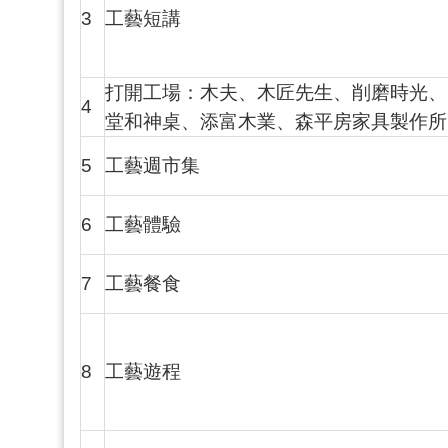
3
工藝短講
打開工場：木夫、木匠先生、削磨時光、
4
堂和神桌、添富木業、森平房家具製作所
5
工藝週市集
6
工藝體驗
7
工藝餐食
8
工藝遊程