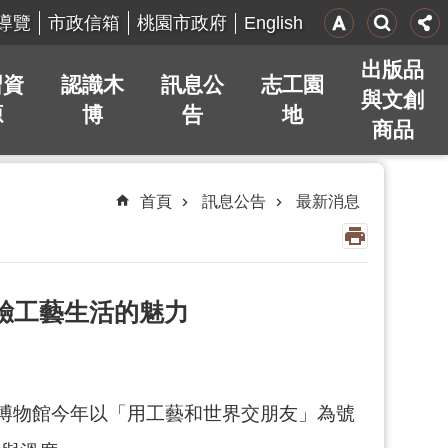
English
導覽
市政信箱
桃園市政府
出版品
習資
認識木
訊息公
志工園
與文創
源
博
告
地
商品
首頁
訊息公告
最新消息
體驗工藝生活的魅力
態博物館今年以「用工藝和世界交朋友」為號