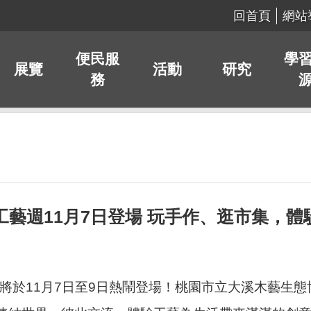
回首頁
網站
便民服
學
展覽
活動
研究
務
工藝週11月7日登場 玩手作、逛市集，
即將於11月7日至9日熱鬧登場！桃園市立大溪木藝生