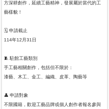
方深耕創作，延續工藝精神，發展屬於當代的工
民
服
藝樣貌！
務
活
🗓 申請截止
動
114年12月31日
研
究
學
🧵 駐館工藝類別
習
手工藝相關創作，包括但不限於：
資
源
漆藝、木工、金工、編織、皮革、陶藝等
認
識
👤 申請對象
木
博
不限國籍，歡迎工藝品牌或個人創作者報名參與