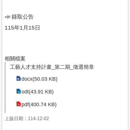
訊
息
📣 錄取公告
公
告
115年1月15日
志
工
園
地
相關檔案
工藝人才支持計畫_第二期_徵選簡章
出
版
docx(50.03 KB)
品
與
odt(43.91 KB)
文
創
pdf(400.74 KB)
商
品
上版日期：114-12-02