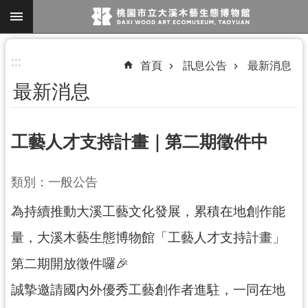
跳到主要內容區塊
進
:::
首頁
訊息公告
最新消息
階
最新消息
搜
尋
工藝人才支持計畫｜第二期徵件中
參
類別：一般公告
觀
為持續推動大溪工藝文化發展，累積在地創作能
資
訊
量，大溪木藝生態博物館「工藝人才支持計畫」
展
第二期開放徵件囉🎉
覽
誠摯邀請國內外優秀工藝創作者進駐，一同在地
便