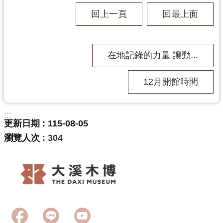
回
回上一頁
回最上面
首
頁
網
在地記錄的力量 讓動...
站
導
覽
12月開館時間
市
政
:::
信
更新日期
115-08-05
箱
瀏覽人次
304
桃
園
市
政
府
E
n