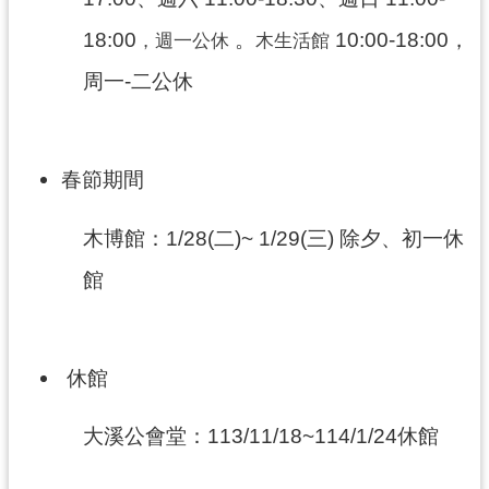
民
18:00
。
10:00-18:00，
，週一公休
木生活館
服
務
周一-二公休
活
動
春節期間
研
究
木博館：1/28(二)~ 1/29(三) 除夕、初一休
學
館
習
資
源
休館
認
識
木
大溪公會堂：113/11/18~114/1/24休館
博