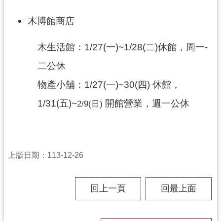
訊
息
木博館商店
公
告
木生活館：1/27(一)~1/28(二)休館，周一-
志
二公休
工
物產小舖：1/27(一)~30(四) 休館，
園
地
1/31(五)~
開館營業，週一公休
2/9(日)
出
版
品
與
上版日期：113-12-26
文
創
商
回上一頁
回最上面
品