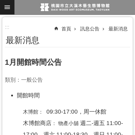
跳到主要內容區塊
進
:::
首頁
訊息公告
最新消息
階
最新消息
搜
尋
1月開館時間公告
參
類別：一般公告
觀
資
開館時間
訊
09:30-17:00，周一休館
木博館
：
展
覽
木博館商店
週二-週五 11:00-
：
物產小舖
便
17:00、週六 11:00-18:30、週日 11:00-