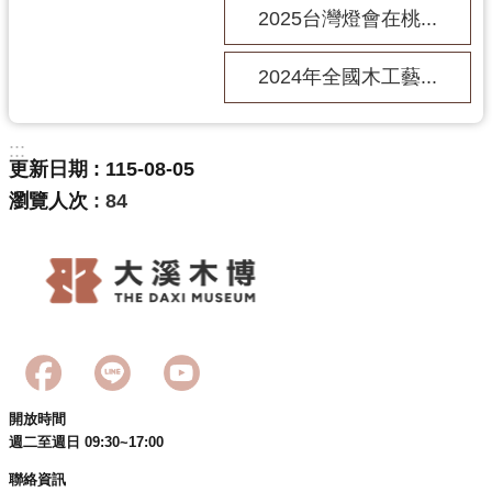
回
2025台灣燈會在桃...
首
頁
2024年全國木工藝...
網
站
導
:::
更新日期
115-08-05
覽
瀏覽人次
84
市
政
信
箱
桃
園
市
政
府
開放時間
週二至週日 09:30~17:00
E
n
聯絡資訊