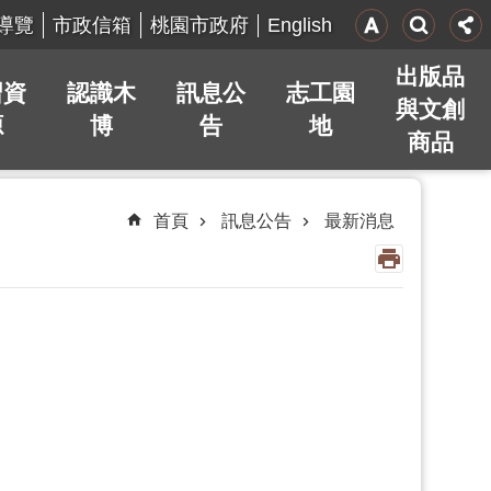
English
導覽
市政信箱
桃園市政府
出版品
習資
認識木
訊息公
志工園
與文創
源
博
告
地
商品
首頁
訊息公告
最新消息