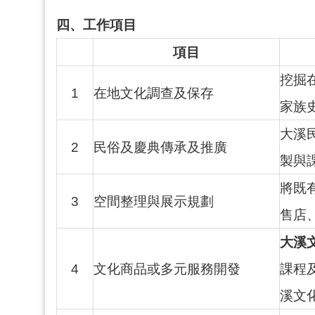
四、工作項目
項目
挖掘
1
在地文化調查及保存
家族
大溪
2
民俗及慶典傳承及推廣
製與
將既
3
空間整理與展示規劃
售店
大溪
4
文化商品或多元服務開發
課程
溪文