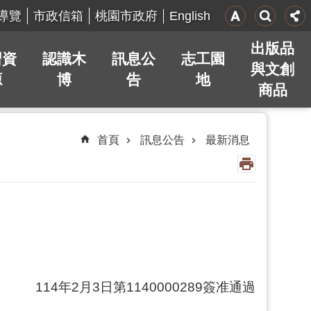
English
導覽
市政信箱
桃園市政府
出版品
習資
認識木
訊息公
志工園
與文創
源
博
告
地
商品
首頁
訊息公告
最新消息
114年2月3日第1140000289簽准通過