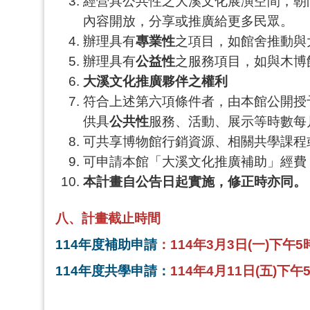
經營具公共性之大溪文化展演空間，朝
內容開放，分享或推廣給更多民眾。
辦理具有
專業性
之項目，如館舍推動與
辦理具有
公益性
之服務項目，如與木博
大溪文化推廣夥伴之權利
符合上述第六項條件者，由本館公開授予
供具
公共性
服務、活動、展示等時數每
可共享博物館行銷資源、相關共學課程
可申請本館「大溪文化推廣補助」經費
本計畫自公告日起實施，修正時亦同。
八、計畫截止時間
114
年度補助申請
：114年3月3日(一)下午
114
年度共學申請：
114年4月11日(五)下