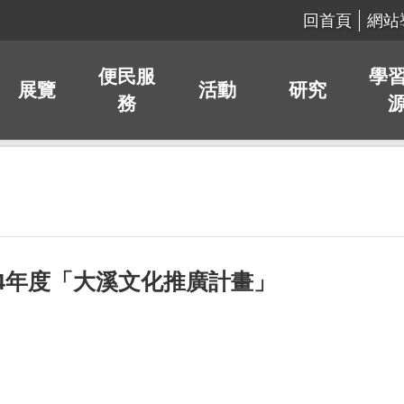
回首頁
網站
便民服
學
展覽
活動
研究
務
14年度「大溪文化推廣計畫」