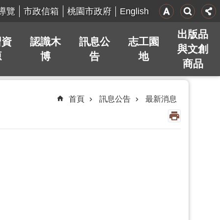
English
導覽
市政信箱
桃園市政府
出版品
習資
認識木
訊息公
志工園
與文創
源
博
告
地
商品
首頁
訊息公告
最新消息