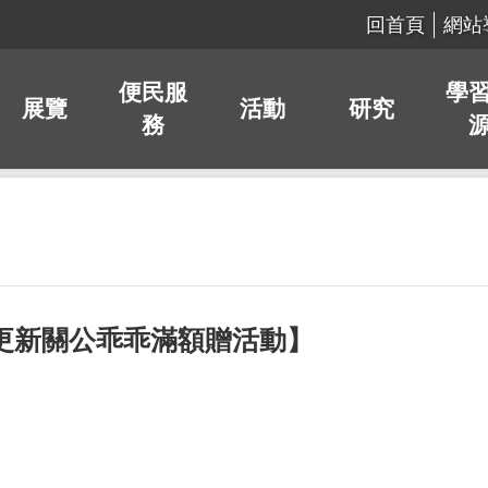
回首頁
網站
便民服
學
展覽
活動
研究
務
1更新關公乖乖滿額贈活動】