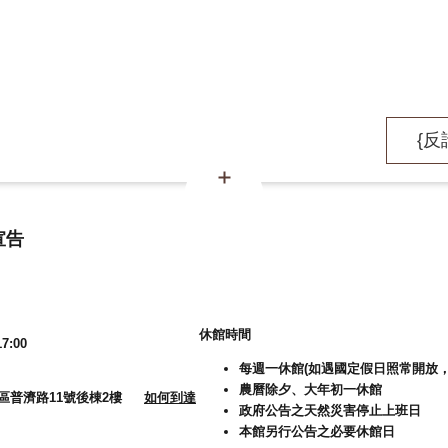
{反
宣告
休館時間
7:00
每週一休館(如遇國定假日照常開放，
農曆除夕、大年初一休館
大溪區普濟路11號後棟2樓
如何到達
政府公告之天然災害停止上班日
本館另行公告之必要休館日