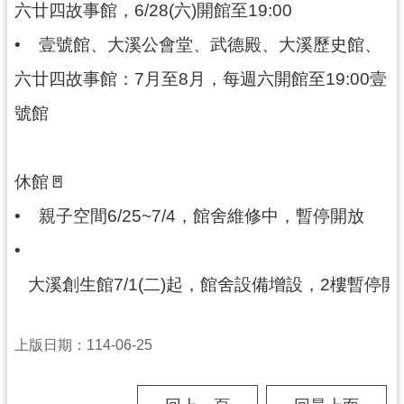
六廿四故事館，6/28(六)開館至19:00
民
服
•
壹號館、大溪公會堂、武德殿、大溪歷史館、
務
六廿四故事館：7月至8月，每週六開館至19:00壹
活
號館
動
研
究
休館🚪
學
•
親子空間6/25~7/4，館舍維修中，暫停開放
習
•
資
源
   大溪創生館7/1(二)起，館舍設備增設，2樓暫
認
識
上版日期：114-06-25
木
博