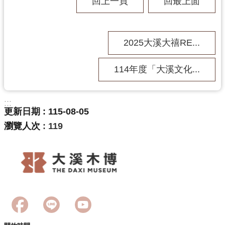
回上一頁
回最上面
訊
息
公
告
2025大溪大禧RE...
志
114年度「大溪文化...
工
園
地
:::
更新日期
115-08-05
出
瀏覽人次
119
版
品
與
文
創
商
品