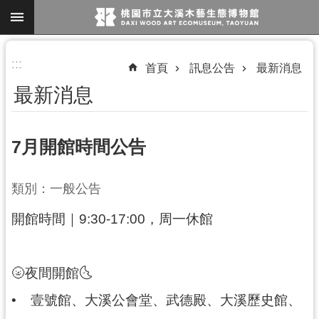
跳到主要內容區塊
進
:::
首頁
訊息公告
最新消息
階
最新消息
搜
尋
7月開館時間公告
參
類別：一般公告
觀
開館時間｜9:30-17:00，周一休館
資
訊
展
🌝夜間開館🌜
覽
•
壹號館、大溪公會堂、武德殿、大溪歷史館、
便