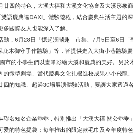
月廿四的特色，大溪大禧和大溪文化協會及大溪形象商圈
雙語慶典遶DAXI」體驗遊程，結合慶典生活主題的
更多國際友人也能深入了解。
動，6月28日「憶起溪鬧趣」市集、7月5日至6日「聖
武保庇木御守手作體驗」等，皆提供走入大街小巷體驗慶
桃園市的小學生們以畫筆彩繪大溪和慶典的美好。另於
列的微型劇場、當代慶典文化扎根進校成果小小飛龍
廿四的知識。超過30場展演體驗活動，要讓大家透過
年聯名知名企業乖乖，特別推出「大溪大禧-關公乖乖
可愛的特色提袋；每年推出的限定款毛巾及今年度特