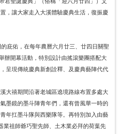
關聖帝君聖誕慶典」（俗稱「迎六月廿四」）文
裝置，讓大家走入大溪體驗慶典生活，復振慶
明的庇佑，在每年農曆六月廿三、廿四日關聖
日舉辦開幕活動，特別設計由搖滾樂團搭配大
演，呈現傳統慶典新創詮釋、及慶典藝陣代代
大溪大禧期間沿著老城區遶境路線布置多處大
帥氣墨鏡的墨斗陣青年們，還有曾風華一時的
、青年扛墨斗隊與西樂隊等。再特別加入由藝
器業祖師爺巧聖先師、土木業必拜的荷葉先