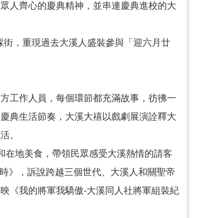
業眾人齊心的慶典精神，並串連慶典進校的大
參與踩街，重現過去大溪人盛裝參與「迎六月廿
廟方工作人員，每個環節都充滿故事，彷彿一
的慶典生活節奏，大溪大禧以戲劇展演詮釋大
生活。
和在地美食，帶領民眾感受大溪熱情的請客
少年時》，訴說跨越三個世代、大溪人和關聖帝
映《我的將軍我驕傲-大溪同人社將軍組裝紀