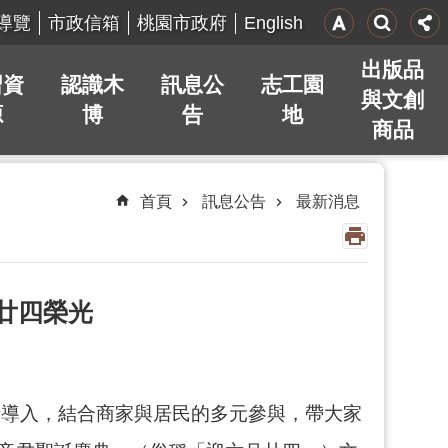
English
導覽
市政信箱
桃園市政府
出版品
習資
認識木
訊息公
志工園
與文創
源
博
告
地
商品
首頁
訊息公告
最新消息
月廿四榮光
計導入，結合商家與居民的多元參與，帶大家