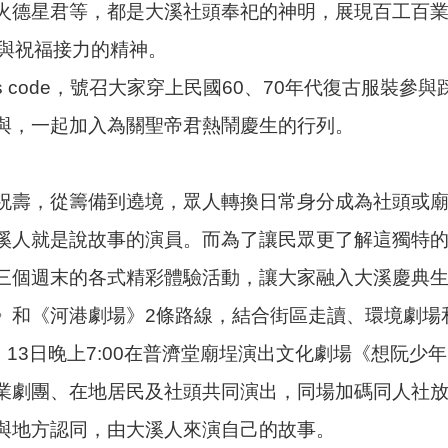
火德星君等，都是大溪社頭奉祀的神明，展現百工百
承與祝福接力的精神。
s code，號召大家穿上民國60、70年代復古服裝
與，一起加入為關聖帝君熱鬧慶生的行列。
祝壽，從籌備到遶境，眾人轉換日常身分成為社頭或
溪人就是說故事的演員。而為了讓民眾更了解這獨特
三個週末的各式精彩體驗活動，讓大家融入大溪慶典
》和《河港劇場》2條路線，結合街區走讀、環境劇場
、13日晚上7:00在普濟堂廟埕演出文化劇場《想阮
業劇團、在地居民及社頭共同演出，同場加碼同人社放
與地方認同，由大溪人來演自己的故事。