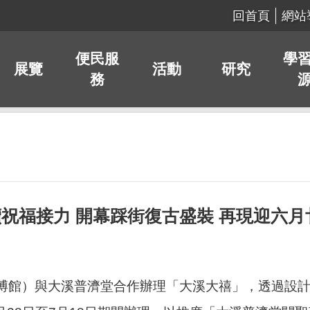
回首頁
網站
便民服
學
展覽
活動
研究
務
火延續祝福接力 開幕踩街復古盛裝 再現迎六
博館）與大溪普濟堂合作辦理「大溪大禧」，透過設