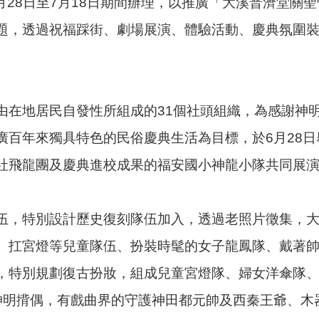
6月28日至7月18日期間辦理，以推廣「大溪普濟堂
題，透過祝福踩街、劇場展演、體驗活動、慶典氛圍
由在地居民自發性所組成的31個社頭組織，為感謝神
廣百年來獨具特色的民俗慶典生活為目標，於6月28
社飛龍團及慶典進校成果的福安國小神龍小隊共同展
伍，特別設計歷史復刻隊伍加入，透過老照片徵集，
、扛宮燈等兒童隊伍、扮裝時髦的女子龍鳳隊、戴著
，特別規劃復古扮妝，組成兒童宮燈隊、婦女洋傘隊
神明揹偶，有戲曲界的守護神田都元帥及西秦王爺、木