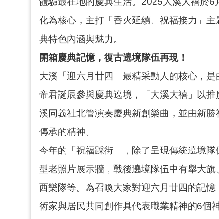
體驗最在地的慶典生活。2025大溪大禧於
化為核心，主打「香火延續、祝福接力」主
典特色內涵與魅力。
開箱慶典記憶，復古遶境隊伍再現！
大溪「迎六月廿四」最精采動人的核心，是
帝君誕辰參與慶典遶境，「大溪大禧」以推
溪同義社北管演奏慶典新創樂曲，並由新勝
傳承的精神。
今年的「祝福踩街」，除了呈現傳統遶境隊
型老照片展示牆，戰後遶境隊伍中有舉大旗
西樂隊等。為召喚大家對迎六月廿四的記憶
術家與居民共同創作具代表職業精神的6個