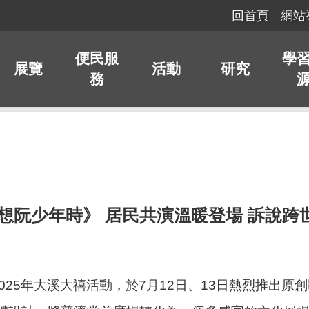
回首頁
網站
便民服
學
展覽
活動
研究
務
《想阮少年時》 居民共演溫暖登場 訴說
2025年大溪大禧活動，於7月12日、13日熱烈推出