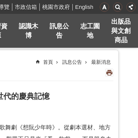
English
導覽
市政信箱
桃園市政府
出版品
習資
認識木
訊息公
志工園
與文創
源
博
告
地
商品
首頁
訊息公告
最新消息
跨世代的慶典記憶
原創歌舞劇《想阮少年時》。從劇本選材、地方