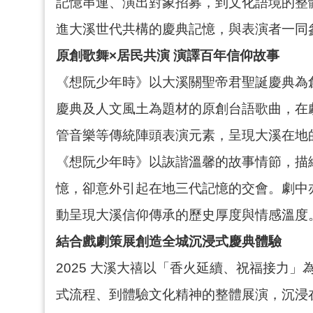
記憶串連、演出對象招募，到文化語境的整
進大溪世代共構的慶典記憶，與表演者一同
原創歌舞×居民共演 演譯百年信仰故事
《想阮少年時》以大溪關聖帝君聖誕慶典為
慶典及人文風土為題材的原創台語歌曲，在
管音樂等傳統陣頭表演元素，呈現大溪在地
《想阮少年時》以詼諧溫馨的故事情節，描
憶，卻意外引起在地三代記憶的交會。劇中
動呈現大溪信仰傳承的歷史厚度與情感溫度
結合戲劇策展創造全城沉浸式慶典體驗
2025 大溪大禧以「香火延續、祝福接力
式流程、到體驗文化精神的整體展演，沉浸