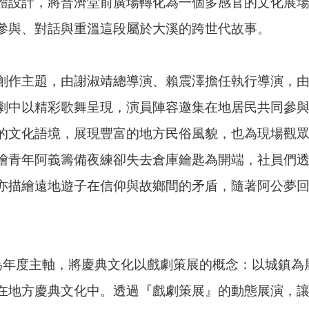
體設計，將普濟堂前廣場轉化為一個多感官的文化展
參與、對話與重溫這段屬於大溪的跨世代故事。
創作主題，由謝淑靖總導演、賴震澤擔任執行導演，由
劇中以精彩歌舞呈現，演員陣容邀集在地居民共同參與
的文化語境，展現豐富的地方民俗風貌，也為現場觀
繪青年阿義籌備夜練卻失去倉庫鑰匙為開端，社員們
亦描繪遠地遊子在信仰與故鄉間的矛盾，隨著阿公夢
。
」為年度主軸，將慶典文化以戲劇策展的概念：以城鎮
在地方慶典文化中。透過『戲劇策展』的動態展演，