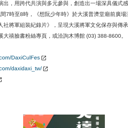
演出，用跨代共演與多元參與，創造出一場深具儀式
）晚間7時至8時，《想阮少年時》於大溪普濟堂廟前廣
人社將軍組裝紀錄片》，呈現大溪將軍文化保存與傳
臉書粉絲專頁，或洽詢木博館 (03) 388-8600。
.com/DaxiCulFes
.com/daxidaxi_tw/