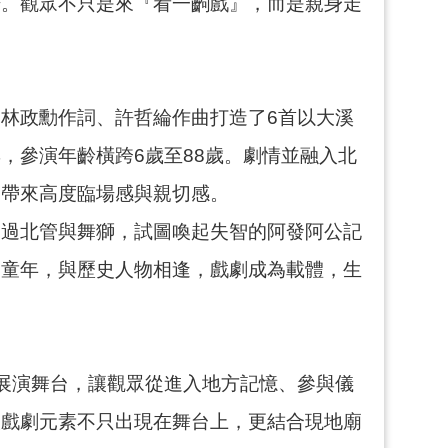
場。觀眾不只是來『看一齣戲』，而是親身走
林政勳作詞、許哲綸作曲打造了6首以大溪
，參演年齡橫跨6歲至88歲。劇情並融入北
眾帶來高度臨場感與親切感。
透過北管與舞獅，試圖喚起失智的阿發阿公記
回童年，與歷史人物相逢，戲劇成為載體，生
為展演舞台，讓觀眾從進入地方記憶、參與儀
讓戲劇元素不只出現在舞台上，更結合現地廟