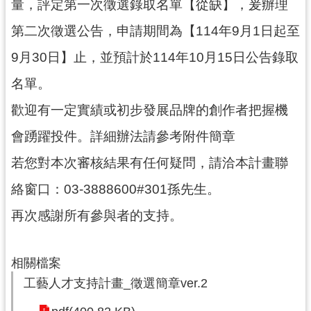
量，評定第一次徵選錄取名單【從缺】，爰辦理
民
服
第二次徵選公告，申請期間為【114年9月1日起至
務
9月30日】止，並預計於114年10月15日公告錄取
活
名單。
動
歡迎有一定實績或初步發展品牌的創作者把握機
研
究
會踴躍投件。詳細辦法請參考附件簡章
學
若您對本次審核結果有任何疑問，請洽本計畫聯
習
絡窗口：03-3888600#301孫先生。
資
源
再次感謝所有參與者的支持。
認
識
相關檔案
木
工藝人才支持計畫_徵選簡章ver.2
博