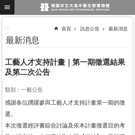
跳到主要內容區塊
進
:::
首頁
訊息公告
最新消息
階
最新消息
搜
尋
工藝人才支持計畫｜第一期徵選結果
及第二次公告
參
觀
類別：一般公告
資
訊
感謝各位踴躍參與工藝人才支持計畫第一期的徵
展
選。
覽
本次徵選經評審綜合討論及依本計畫徵選目的考
便