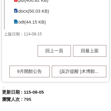
pdf(400.82 KB)
訊
息
docx(50.03 KB)
公
告
odt(44.15 KB)
志
上版日期：114-08-15
工
園
地
回上一頁
回最上面
出
版
品
9月開館公告
{反詐提醒 }木博館...
與
文
:::
創
更新日期
115-08-05
商
瀏覽人次
795
品