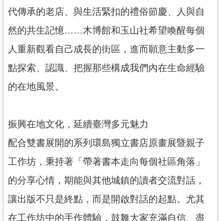
資
代傳承的老店、與生活緊扣的禮俗節慶、人與自
料
然的共生記憶……木博館和玉山社希望喚醒每個
開
放
人重新觀看自己成長的街區，進而願意主動多一
宣
告
點探索、認識、把握那些構成我們內在生命經驗
的在地風景。
振興在地文化，延續臺灣多元魅力
配合雙書展開的系列環島獨立書店原畫展暨親子
工作坊，秉持著「帶著書本走向每個社區角落」
的分享心情，期能與其他城鎮的讀者交流對話，
讓出版不只是終點，而是開啟對話的起點。尤其
在工作坊中的手作體驗，鼓舞大家充滿自信、盡