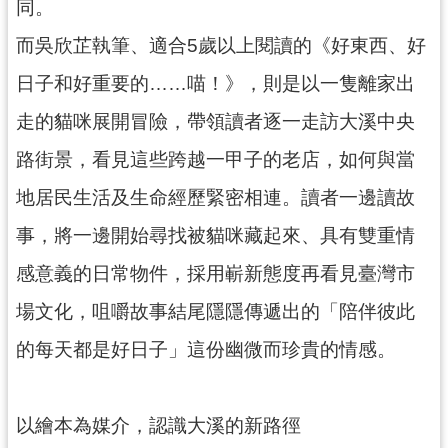
同。
回
首
而吳欣芷執筆、適合5歲以上閱讀的《好東西、好
頁
日子和好重要的……喵！》，則是以一隻離家出
網
站
走的貓咪展開冒險，帶領讀者逐一走訪大溪中央
導
覽
路街景，看見這些跨越一甲子的老店，如何與當
市
地居民生活及生命經歷緊密相連。讀者一邊讀故
政
事，將一邊開始尋找被貓咪藏起來、具有雙重情
信
箱
感意義的日常物件，採用嶄新態度再看見臺灣市
桃
場文化，咀嚼故事結尾隱隱傳遞出的「陪伴彼此
園
市
的每天都是好日子」這份幽微而珍貴的情感。
政
府
E
以繪本為媒介，認識大溪的新路徑
n