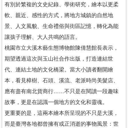
g
有別於繁複的文史紀錄、學術研究，繪本以更柔
l
i
軟、親近、感性的方式，將地方城鎮的自然地
s
h
景、人文風貌、生命禮俗與街區記憶，轉化為能
隱
讓孩子理解、大人共鳴的語言。
私
權
桃園市立大溪木藝生態博物館陳倩慧館長表示，
政
策
期望透過這次與玉山社合作出版，打造連結世
網
代、連結土地的文化橋梁。當大小讀者翻開繪
站
本，看見樟樹、石頭、溪流、老派時尚美髮店、
安
全
應有盡有南北貨商行……不只是在閱讀一段趣味
政
策
故事，更是在認識一個地方的文化和靈魂。
政
更重要的是，這兩本繪本所呈現的不只是大溪，
府
網
而是臺灣各地都曾擁有或正消逝的事物風景：世
站