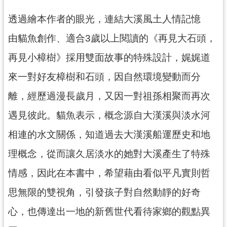
訊
息
透過繪本作者的眼光，連結大溪風土人情記憶
公
由貓魚創作、適合3歲以上閱讀的《再見大石頭，
告
再見小樟樹》採用雙面故事的特殊設計，娓娓道
志
工
來一對好友樟樹和石頭，因自然環境變動而分
園
離，經歷過漫長歲月，又因一對祖孫相聚而再次
地
遇見彼此。貓魚表示，概念源自大漢溪與淡水河
出
版
相連的水文關係，知道過去大漢溪船運歷史和地
品
理概念，從而讓久居淡水的她對大溪產生了特殊
與
文
情感，因此在本書中，希望藉由看似平凡實則哲
創
思無限的雙視角，引發孩子對自然動靜的好奇
商
品
心，也傳達出一地的新舊世代看待家鄉的觀點異