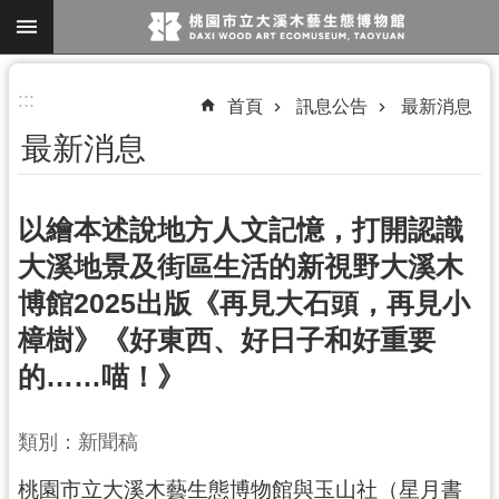
跳到主要內容區塊
進
:::
首頁
訊息公告
最新消息
階
最新消息
搜
尋
以繪本述說地方人文記憶，打開認識
大溪地景及街區生活的新視野大溪木
參
博館2025出版《再見大石頭，再見小
觀
樟樹》《好東西、好日子和好重要
資
訊
的……喵！》
展
覽
類別：新聞稿
便
桃園市立大溪木藝生態博物館與玉山社（星月書