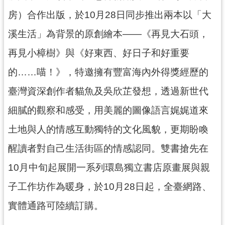
民
房）合作出版，於10月28日同步推出兩本以「大
服
務
溪生活」為背景的原創繪本——《再見大石頭，
活
再見小樟樹》與《好東西、好日子和好重要
動
的……喵！》，特邀擁有豐富海內外得獎經歷的
研
臺灣資深創作者貓魚及吳欣芷發想，透過新世代
究
細膩的觀察和感受，用美麗的圖像語言娓娓道來
學
習
土地與人的情感互動獨特的文化風貌，更期盼喚
資
醒讀者對自己生活街區的情感認同。雙書搶先在
源
10月中旬起展開一系列環島獨立書店原畫展與親
認
識
子工作坊作為暖身，於10月28日起，全臺網路、
木
實體通路可陸續訂購。
博