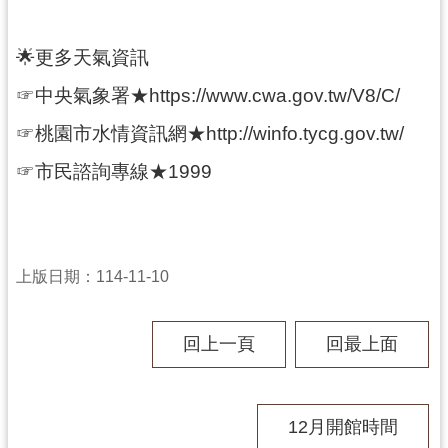
訊
息
🌟更多天氣資訊
公
告
☞中央氣象署★https://www.cwa.gov.tw/V8/C/
志
☞桃園市水情資訊網★http://winfo.tycg.gov.tw/
工
☞市民諮詢專線★1999
園
地
出
版
上版日期：114-11-10
品
與
文
回上一頁
回最上面
創
商
品
12月開館時間