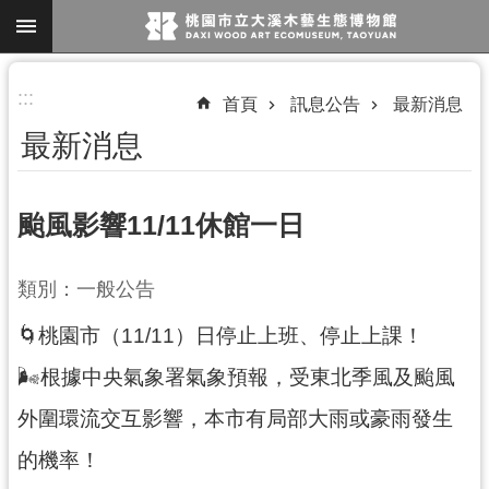
跳到主要內容區塊
進
:::
首頁
訊息公告
最新消息
階
最新消息
搜
尋
颱風影響11/11休館一日
參
類別：一般公告
觀
🌀桃園市（11/11）日停止上班、停止上課！
資
訊
🌬️根據中央氣象署氣象預報，受東北季風及颱風
展
外圍環流交互影響，本市有局部大雨或豪雨發生
覽
的機率！
便