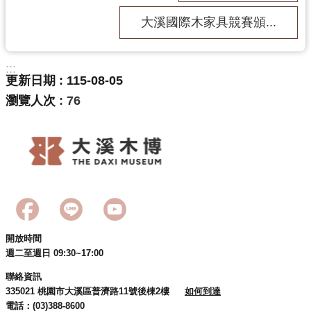
回
大溪國際木家具競賽頒...
首
頁
網
:::
站
更新日期
115-08-05
導
瀏覽人次
76
覽
市
政
信
箱
桃
園
市
開放時間
政
週二至週日 09:30~17:00
府
聯絡資訊
E
335021 桃園市大溪區普濟路11號後棟2樓
如何到達
n
電話：(03)388-8600