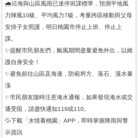
🌧️沿海與山區風雨已達停班課標準，預測平地風
民
服
力陣風10級、平均風力7級，考量跨區移動與父母
務
安排子女照護，明日桃園市停止上班、停止上
活
課。
動
✨提醒市民朋友們，颱風期間盡量避免外出，以維
研
究
護自身安全！
學
✨避免前往山區及海邊，防範坍方、落石、溪水暴
習
漲
資
源
✨市民朋友隨時注意淹水通報，如果發現淹水或交
認
通受阻，請盡快通知119或110。
識
💦下載「水情看桃園」APP，即時掌握降雨與警
木
博
示資訊