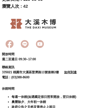
訊
瀏覽人次
42
息
公
告
志
工
園
地
開放時間
出
週二至週日 09:30~17:00
版
聯絡資訊
品
335021 桃園市大溪區普濟路11號後棟2樓
如何到達
與
電話：(03)388-8600
文
創
休館時間
商
每週一休館(如遇國定假日照常開放，翌日休館)
品
農曆除夕、大年初一休館
政府公告之天然災害停止上班日