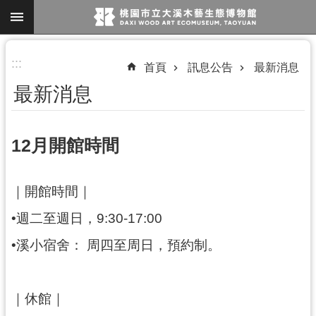
跳到主要內容區塊
進
:::
首頁
訊息公告
最新消息
階
最新消息
搜
尋
12月開館時間
參
｜開館時間｜
觀
資
•週二至週日，9:30-17:00
訊
•溪小宿舍： 周四至周日，預約制。
展
覽
｜休館｜
便