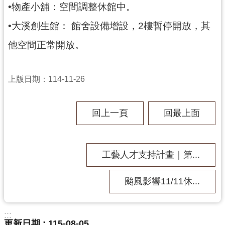
•物產小舖：空間調整休館中。
民
服
•大溪創生館： 館舍設備增設，2樓暫停開放，其
務
他空間正常開放。
活
動
上版日期：114-11-26
研
究
回上一頁
回最上面
學
習
資
源
工藝人才支持計畫｜第...
認
颱風影響11/11休...
識
木
博
:::
更新日期
115-08-05