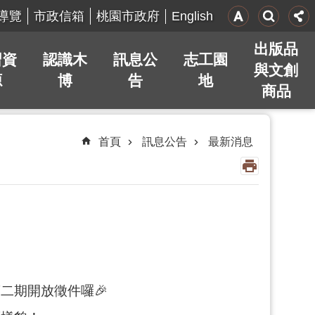
English
導覽
市政信箱
桃園市政府
出版品
習資
認識木
訊息公
志工園
與文創
源
博
告
地
商品
首頁
訊息公告
最新消息
二期開放徵件囉🎉