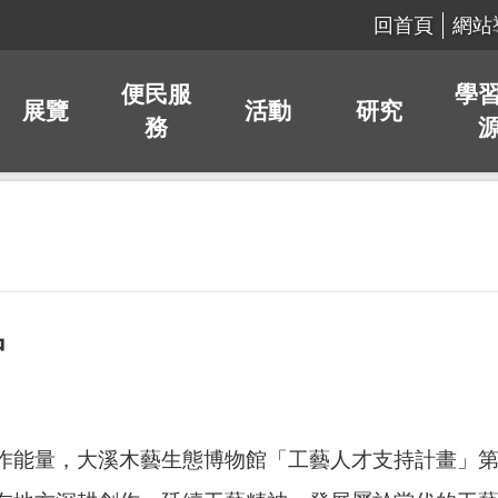
回首頁
網站
便民服
學
展覽
活動
研究
務
中
作能量，大溪木藝生態博物館「工藝人才支持計畫」第