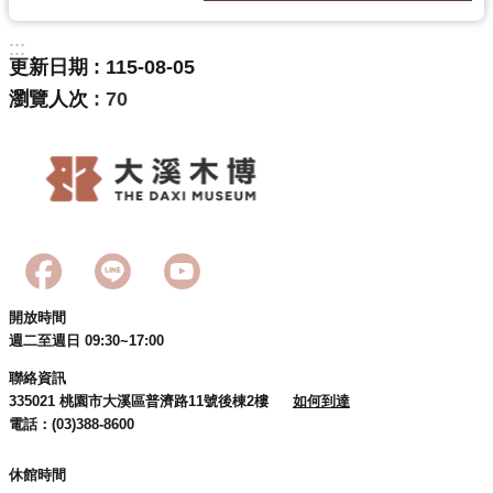
訊
息
:::
公
更新日期
115-08-05
告
瀏覽人次
70
志
工
園
地
出
版
品
開放時間
與
週二至週日 09:30~17:00
文
聯絡資訊
創
335021 桃園市大溪區普濟路11號後棟2樓
如何到達
商
電話：(03)388-8600
品
休館時間