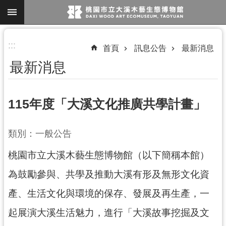
跳到主要內容區塊
進
:::
首頁
訊息公告
最新消息
階
最新消息
搜
尋
115年度「大溪文化推廣共學計畫」
參
類別：一般公告
觀
桃園市立大溪木藝生態博物館（以下簡稱本館）
資
訊
為鼓勵參與、共學及推動大溪有形及無形文化資
展
產、生活文化與環境的保存、發展及再生產，一
覽
起展演大溪生活魅力，進行「大溪故事挖掘及文
便