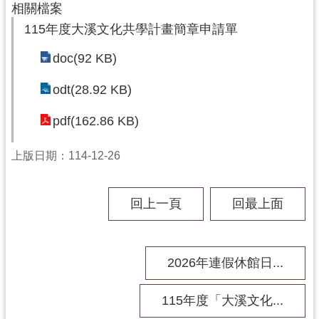
訊
相關檔案
息
115年度大溪文化共學計畫簡章申請單
公
告
doc(92 KB)
志
odt(28.92 KB)
工
pdf(162.86 KB)
園
地
上版日期：114-12-26
出
版
品
回上一頁
回最上面
與
文
創
2026年連假休館日...
商
品
115年度「大溪文化...