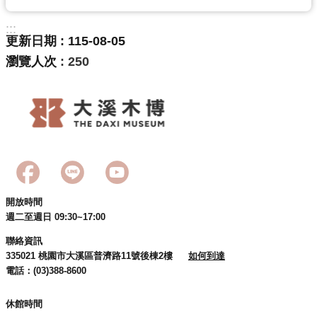
回
首
:::
頁
更新日期
115-08-05
瀏覽人次
250
網
站
導
覽
市
政
信
箱
開放時間
桃
週二至週日 09:30~17:00
園
市
聯絡資訊
政
335021 桃園市大溪區普濟路11號後棟2樓
如何到達
府
電話：(03)388-8600
E
休館時間
n