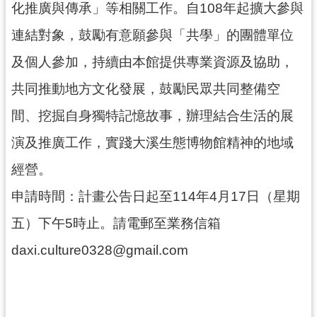
化推廣與傳承」等相關工作。自108年起擴大參與
民
服
連結對象，鼓勵有意願參與「共學」的團體單位
務
及個人參加，持續由本館提供專業資源及協助，
活
共同推動地方文化發展，鼓勵民眾共同整備空
動
間、挖掘自身獨特記憶故事，辦理結合生活的展
研
究
演及推廣工作，實踐大溪生態博物館精神的地域
學
經營。
習
申請時間：計畫公告日起至114年4月17日（星期
資
源
五）下午5時止。請電郵至業務信箱
認
daxi.culture0328@gmail.com
識
木
博