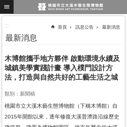
跳到主要內容區塊
進
:::
首頁
訊息公告
最新消息
階
最新消息
搜
尋
木博館攜手地方夥伴 啟動環境永續及
城鎮美學實踐計畫 導入樸門設計方
參
法，打造與自然共好的工藝生活之城
觀
資
訊
類別：新聞稿
展
桃園市立大溪木藝生態博物館（下稱木博館）自
覽
2015年開館以來，逐年修復大溪普濟路沿線歷史
便