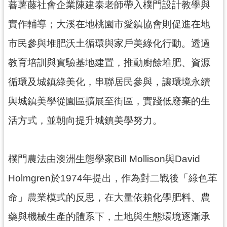
蕃薯藤社會企業陳建泰老師帶入樸門設計教學與
訊
息
實作輔導；大溪在地桃園市愛鎮協會則促進在地
公
告
市民參與堆肥沃土循環與家戶美綠化行動。透過
教育培訓與實驗基地建置，推動廚餘堆肥、資源
志
工
循環及城鎮綠美化，串聯居民參與，讓環境永續
園
地
與城鎮美學從園區擴展至街區，實踐低廢棄的生
出
活方式，並朝向提升城鎮美學努力。
版
品
與
樸門農法由澳洲生態學家Bill Mollison與David
文
Holmgren於1974年提出，作為對二戰後「綠色革
創
商
命」農業模式的反思，在大量依賴化學肥料、農
品
藥與機械生產的體系下，土地與生態環境逐漸承