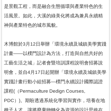
g
l
是景觀工程，而是融合生態循環與產業特色的生
i
s
活風景。如此，大溪的綠美化將成為兼具永續精
h
神與產業特色的城市風貌。
隱
私
權
木博館於3月12日舉辦「環境永續及城鎮美學實踐
政
策
計畫——以樸門設計為方法，打造與自然共好的
網
工藝生活之城」記者會暨培訓課程說明會招募說
站
安
明會，並自4月17日起開辦「環境永續及城鎮美學
全
政
實踐計畫行動小組招募—樸門永續設計國際認證
策
課程(（Permaculture Dedign Courses,
政
府
PDC）)。期盼透過系統化學習與實作，培養在地
網
種子人才，讓將廢棄物轉化為資源的設計思維在
站