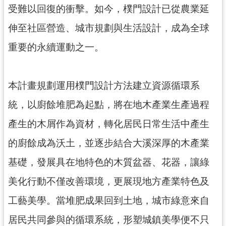
回
受難以回復的衝擊。如今，樸門設計已從農業延
首
頁
伸至社區營造、城市規劃與生活設計，成為全球
網
重要的永續運動之一。
站
導
覽
本計畫規劃運用樸門設計方法建立資源循環系
市
統，以廚餘堆肥為起點，將在地木產業生產過程
政
信
產生的木屑作為資材，轉化居民日常生活中產生
箱
的廚餘成為沃土，並逐步結合大溪深厚的木產業
桃
園
基礎，發展具在地特色的木質盆器、花器，讓綠
市
政
美化行動不僅改善環境，更展現地方產業特色及
府
工藝美學。當堆肥成果回到土地，城市綠意來自
E
n
居民共同參與的循環系統，形塑城鎮美學便不只