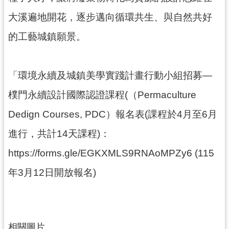
資
大溪遍地開花，逐步邁向循環共生、與自然共好
料
開
的工藝城鎮願景。
放
宣
告
「環境永續及城鎮美學實踐計畫行動小組招募—
樸門永續設計國際認證課程(（Permaculture
Dedign Courses, PDC）報名表(課程於4月至6月
進行，共計14天課程)：
https://forms.gle/EGKXMLS9RNAoMPZy6 (115
年3月12日開放報名)
相關圖片