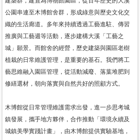
建築群，建置為博物館園區，從百年歷史的大溪
民
服
公園串連至木博館舍群，形成綠意與歷史文化交
務
織的生活廊道。多年來持續透過工藝進駐、傳習
活
推廣與工藝週等活動，逐步建構大溪「工藝之
動
城」願景。而館舍的經營，歷史建築與園區老樹
研
植栽的日常維護管理，是重要的基石。我們將工
究
藝思維融入園區管理，從活動減廢、落葉堆肥到
學
習
修繕選材，朝向落實與自然共好的照顧方式。
資
源
木博館從日常管理維護需求出發，進一步思考城
認
識
鎮發展，攜手地方夥伴，合作推動「環境永續及
木
博
城鎮美學實踐計畫」，由木博館提供實驗基地，