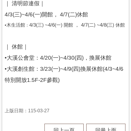
｜ 清明節連假｜
民
服
4/3(三)~4/6(一)開館， 4/7(二)休館
務
4/3
~4/6
， 4/7
~4/8
•木生活館
(三)
(一)
開館
(二)
(三)
休館
：
活
動
｜ 休館｜
研
究
•大溪公會堂：4/20(一)~4/30(四)，換展休館
學
•大溪創生館：3/23(一)~4/9(四)換展休館(4/3~4/6
習
特別開放1.5F-2F參觀)
資
源
認
識
上版日期：115-03-27
木
博
回上一頁
回最上面