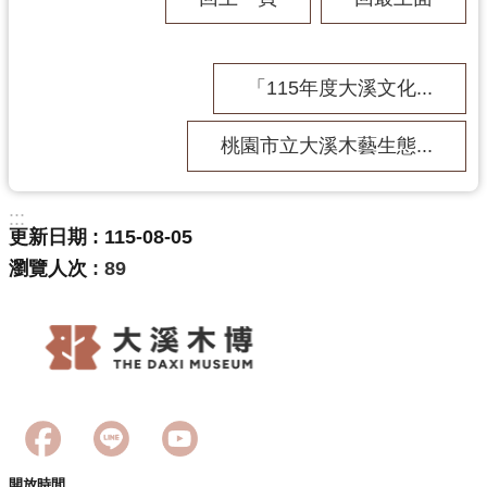
訊
息
公
「115年度大溪文化...
告
志
桃園市立大溪木藝生態...
工
園
地
:::
更新日期
115-08-05
出
瀏覽人次
89
版
品
與
文
創
商
品
開放時間