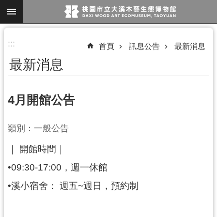
跳到主要內容區塊
進
:::
首頁
訊息公告
最新消息
階
最新消息
搜
尋
4月開館公告
參
類別：一般公告
觀
｜ 開館時間｜
資
訊
•09:30-17:00，週一休館
展
•溪小宿舍： 週五~週日，預約制
覽
便