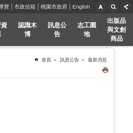
English
導覽
市政信箱
桃園市政府
出版品
習資
認識木
訊息公
志工園
與文創
源
博
告
地
商品
首頁
訊息公告
最新消息