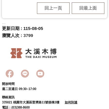
民
回上一頁
回最上面
服
務
:::
活
更新日期
115-08-05
動
瀏覽人次
3799
研
究
學
習
資
源
認
開放時間
週二至週日 09:30~17:00
識
木
聯絡資訊
博
335021 桃園市大溪區普濟路11號後棟2樓
如何到達
電話：(03)388-8600