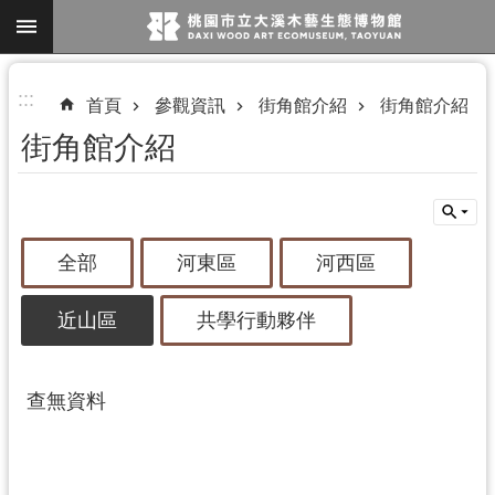
跳到主要內容區塊
進
:::
首頁
參觀資訊
街角館介紹
街角館介紹
階
街角館介紹
搜
尋
全部
河東區
河西區
參
觀
近山區
共學行動夥伴
資
訊
查無資料
展
覽
便