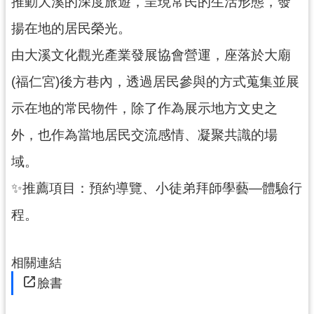
推動大溪的深度旅遊，呈現常民的生活形態，發
民
服
揚在地的居民榮光。
務
由大溪文化觀光產業發展協會營運，座落於大廟
活
(福仁宮)後方巷內，透過居民參與的方式蒐集並展
動
示在地的常民物件，除了作為展示地方文史之
研
外，也作為當地居民交流感情、凝聚共識的場
究
域。
學
習
✨推薦項目：預約導覽、小徒弟拜師學藝—體驗行
資
源
程。
認
識
相關連結
木
臉書
博