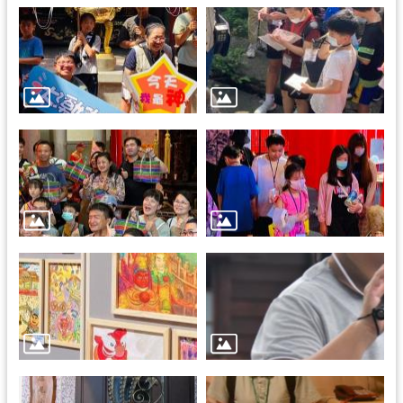
訊
息
公
告
志
工
園
地
出
版
品
與
文
創
商
品