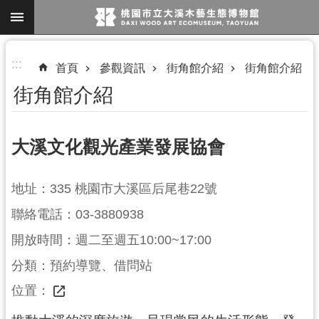
跳到主要內容區塊
進
:::
首頁
參觀資訊
街角館介紹
街角館介紹
階
街角館介紹
搜
尋
大溪文化觀光產業發展協會
參
地址：335 桃園市大溪區后尾巷22號
觀
聯絡電話：03-3880938
資
訊
開放時間：週二至週五10:00~17:00
展
分類：預約導覽、借問站
覽
位置：
便