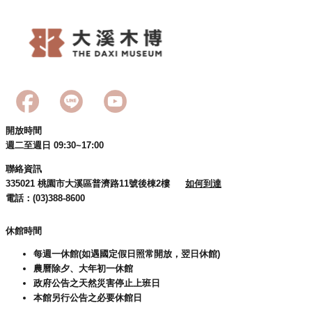
g
l
i
s
h
隱
私
權
政
開放時間
策
週二至週日 09:30~17:00
網
聯絡資訊
站
335021 桃園市大溪區普濟路11號後棟2樓
如何到達
安
電話：(03)388-8600
全
政
休館時間
策
每週一休館(如遇國定假日照常開放，翌日休館)
政
農曆除夕、大年初一休館
府
政府公告之天然災害停止上班日
網
本館另行公告之必要休館日
站