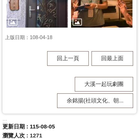
回
首
頁
網
站
上版日期：108-04-18
導
覽
回上一頁
回最上面
市
政
信
箱
大溪一起玩劇團
桃
園
余銘揚(社頭文化、朝...
市
政
府
:::
更新日期
115-08-05
E
n
瀏覽人次
1271