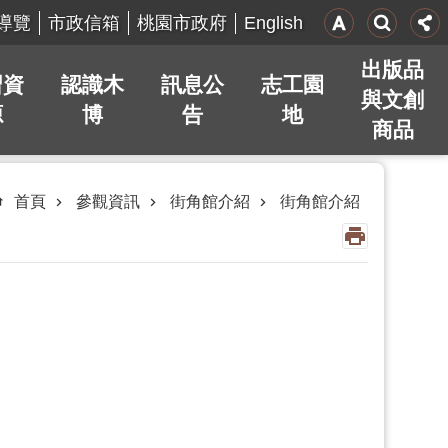
English
導覽
市政信箱
桃園市政府
出版品
習資
認識木
訊息公
志工園
與文創
源
博
告
地
商品
首頁
參觀資訊
街角館介紹
街角館介紹