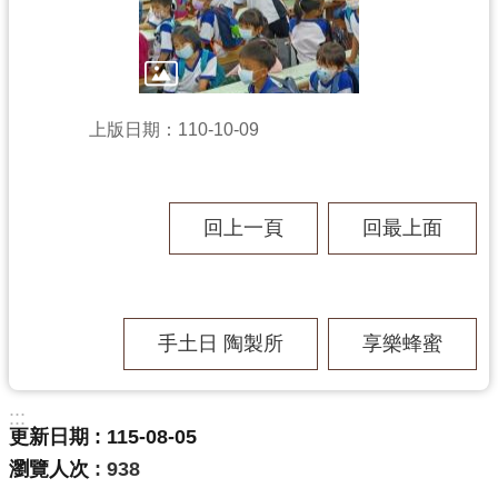
學
習
資
上版日期：110-10-09
源
回上一頁
回最上面
認
識
木
博
手土日 陶製所
享樂蜂蜜
訊
:::
息
更新日期
115-08-05
公
瀏覽人次
938
告