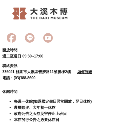
志
工
園
地
開放時間
週二至週日 09:30~17:00
出
聯絡資訊
335021 桃園市大溪區普濟路11號後棟2樓   
如何到達
版
電話：(03)388-8600
品
與
休館時間
文
創
每週一休館(如遇國定假日照常開放，翌日休館)
農曆除夕、大年初一休館
商
政府公告之天然災害停止上班日
品
本館另行公告之必要休館日