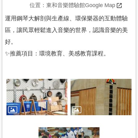
		位置：
東和音樂體驗館Google Map
展
覽
運用鋼琴大解剖與生產線、環保樂器的互動體驗
區，讓民眾輕鬆進入音樂的世界，認識音樂的美
好。
便
民
✨推薦項目：環境教育、美感教育課程。
服
務
活
動
研
究