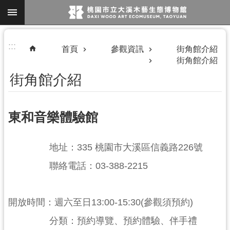
跳到主要內容區塊
進
:::
首頁
參觀資訊
街角館介紹
階
街角館介紹
搜
街角館介紹
尋
東和音樂體驗館
地址：335 桃園市大溪區信義路226號
參
聯絡電話：03-388-2215
觀
資
開放時間：週六至日13:00-15:30(參觀須預約)
訊
分類：預約導覽、預約體驗、伴手禮