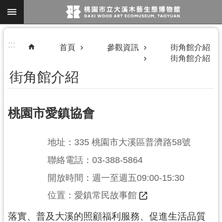
跳到主要內容區塊
進
:::
首頁
參觀資訊
街角館介紹
階
街角館介紹
搜
街角館介紹
尋
桃園市愛鎮協會
地址：335 桃園市大溪區普濟路58號
參
聯絡電話：03-388-5864
觀
開放時間：週一至週五09:00-15:30
資
		位置：
愛鎮常民故事館
訊
落實、普及大溪的照顧福利服務、促進生活品質