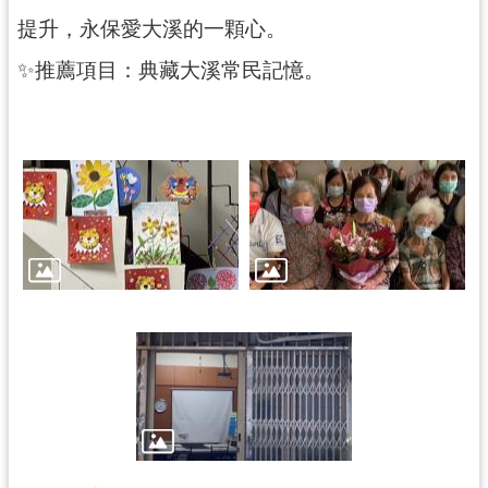
提升，永保愛大溪的一顆心。
展
覽
✨推薦項目：典藏大溪常民記憶。
便
民
服
務
活
動
研
究