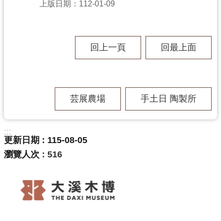
上版日期：112-01-09
學
習
回上一頁
回最上面
資
源
芸展農場
手土日 陶製所
認
識
木
:::
更新日期
115-08-05
博
瀏覽人次
516
訊
息
公
告