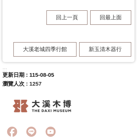
回上一頁
回最上面
志
工
園
地
大溪老城四季行館
新玉清木器行
:::
出
更新日期
115-08-05
版
瀏覽人次
1257
品
與
文
創
商
品