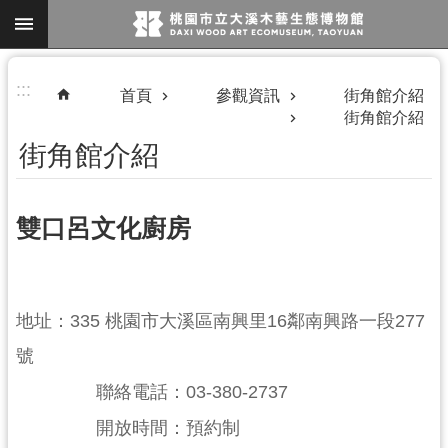
跳到主要內容區塊
進
:::
首頁
參觀資訊
街角館介紹
階
街角館介紹
搜
街角館介紹
尋
雙口呂文化廚房
地址：335 桃園市大溪區南興里16鄰南興路一段277
參
觀
號
資
聯絡電話：03-380-2737
訊
開放時間：預約制