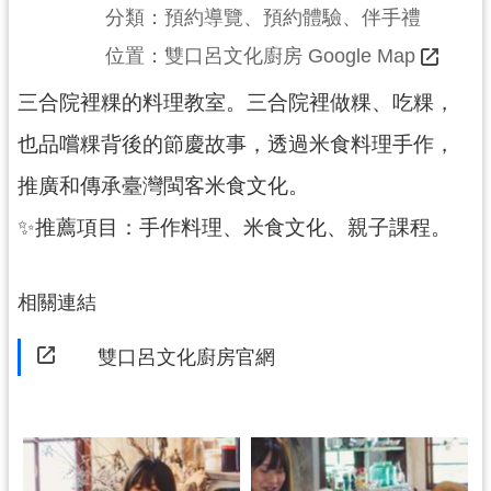
分類：預約導覽、預約體驗、伴手禮
展
		位置：
雙口呂文化廚房 Google Map
覽
三合院裡粿的料理教室。三合院裡做粿、吃粿，
也品嚐粿背後的節慶故事，透過米食料理手作，
便
民
推廣和傳承臺灣閩客米食文化。
服
✨推薦項目：手作料理、米食文化、親子課程。
務
相關連結
活
動
　　雙口呂文化廚房官網
研
究