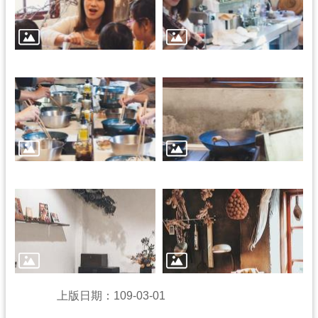
學
習
資
源
認
識
木
博
訊
息
公
上版日期：109-03-01
告