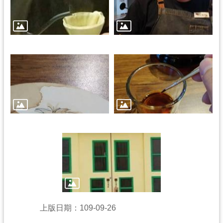
學
習
資
源
認
識
木
博
訊
息
公
上版日期：109-09-26
告