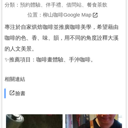
分類：預約體驗、伴手禮、借問站、餐食茶飲
展
		位置：
柳山咖啡Google Map
覽
專注於自家烘焙咖啡並推廣咖啡美學，希望藉由
咖啡的色、香、味、韻，用不同的角度詮釋大溪
便
民
的人文美景。
服
✨推薦項目：咖啡畫體驗、手沖咖啡。
務
相關連結
活
動
臉書
研
究