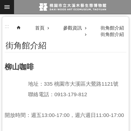
跳到主要內容區塊
進
:::
首頁
參觀資訊
街角館介紹
階
街角館介紹
搜
街角館介紹
尋
柳山咖啡
地址：335 桃園市大溪區大鶯路1121號
參
聯絡電話：0913-179-812
觀
資
開放時間：週五13:00-17:00，週六週日11:00-17:00
訊