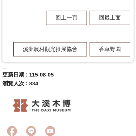
回上一頁
回最上面
志
工
園
地
溪洲農村觀光推展協會
香草野園
出
:::
更新日期
115-08-05
版
瀏覽人次
834
品
與
文
創
商
品