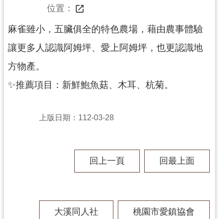
		位置：
展
覽
麻雀雖小，五臟俱全的特色農場，藉由農事體驗
讓更多人認識阿姆坪、愛上阿姆坪，也更認識地
方物產。
便
民
✨推薦項目：新鮮鮑魚菇、木耳、杭菊。
服
務
上版日期：112-03-28
活
動
回上一頁
回最上面
研
究
大溪同人社
桃園市愛鎮協會