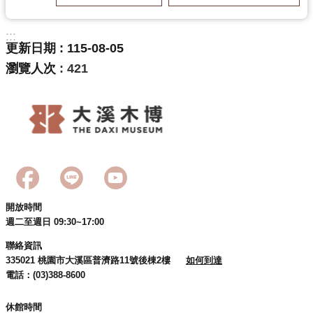
:::
學
更新日期
115-08-05
習
瀏覽人次
421
資
源
認
識
木
博
開放時間
週二至週日 09:30~17:00
聯絡資訊
訊
335021 桃園市大溪區普濟路11號後棟2樓   
如何到達
息
電話：(03)388-8600
公
告
休館時間