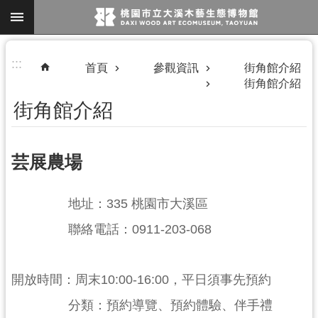
跳到主要內容區塊
進
:::
首頁
參觀資訊
街角館介紹
階
街角館介紹
搜
街角館介紹
尋
芸展農場
地址：335 桃園市大溪區
參
聯絡電話：0911-203-068
觀
資
開放時間：周末10:00-16:00，平日須事先預約
訊
分類：預約導覽、預約體驗、伴手禮