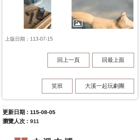
訊
息
公
告
志
上版日期：113-07-15
工
園
回上一頁
回最上面
地
出
版
笑班
大溪一起玩劇團
品
與
文
:::
創
更新日期
115-08-05
商
瀏覽人次
911
品