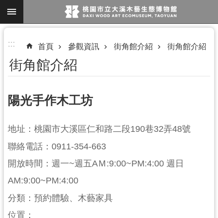
跳到主要內容區塊
進
:::
首頁
參觀資訊
街角館介紹
街角館介紹
階
街角館介紹
搜
尋
陽光手作木工坊
參
地址：桃園市大溪區仁和路二段190巷32弄48號
觀
聯絡電話：0911-354-663
資
訊
開放時間：週一~週五AＭ:9:00~PM:4:00 週日
AM:9:00~PM:4:00
展
覽
分類：預約體驗、木藝家具
便
位置：