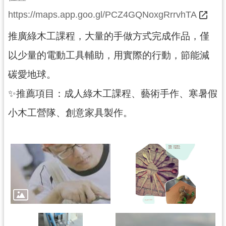
民
https://maps.app.goo.gl/PCZ4GQNoxgRrrvhTA
服
務
推廣綠木工課程，大量的手做方式完成作品，僅
活
以少量的電動工具輔助，用實際的行動，節能減
動
碳愛地球。
研
✨推薦項目：成人綠木工課程、藝術手作、寒暑假
究
小木工營隊、創意家具製作。
學
習
資
源
認
識
木
博