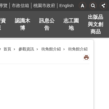
English
導覽
市政信箱
桃園市政府
出版品
習資
認識木
訊息公
志工園
與文創
源
博
告
地
商品
首頁
參觀資訊
街角館介紹
街角館介紹