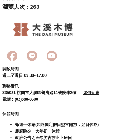
回
瀏覽人次
268
首
頁
網
站
導
覽
市
政
開放時間
信
週二至週日 09:30~17:00
箱
聯絡資訊
桃
335021 桃園市大溪區普濟路11號後棟2樓
如何到達
園
電話：(03)388-8600
市
政
休館時間
府
每週一休館(如遇國定假日照常開放，翌日休館)
E
農曆除夕、大年初一休館
n
政府公告之天然災害停止上班日