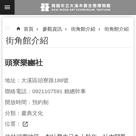
跳到主要內容區塊
進
:::
首頁
參觀資訊
街角館介紹
街角館介紹
階
街角館介紹
搜
尋
頭寮樂豳社
參
地址：大溪區頭寮路188號
觀
聯絡電話：0921107591 賴總幹事
資
訊
開放時間：預約制
展
分類：慶典文化
覽
位置：
便