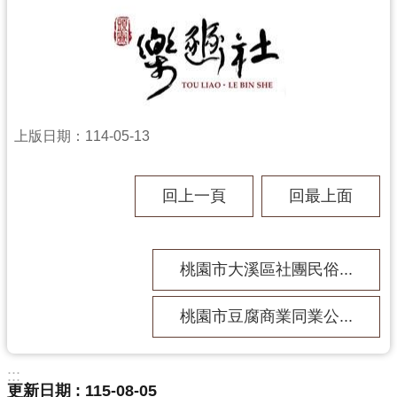
訊
息
公
告
志
工
上版日期：114-05-13
園
地
回上一頁
回最上面
出
版
品
桃園市大溪區社團民俗...
與
文
創
桃園市豆腐商業同業公...
商
品
:::
更新日期
115-08-05