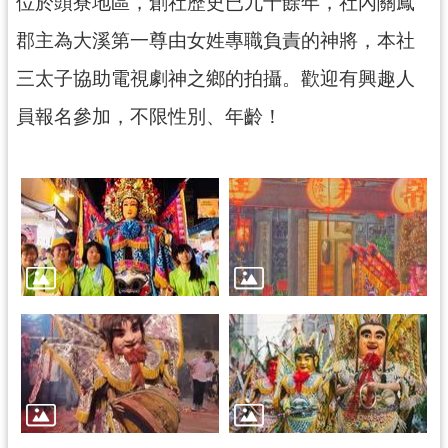
位於頭寮地區，創社歷史已九十餘年，社內關鳳
民
服
郡主為大溪第一尊由女姓專職負責的神將，本社
務
三太子協助電視劇神之鄉的拍攝。歡迎有興趣人
活
員報名參加，不限性別、年齡！
動
研
究
學
習
資
源
認
識
木
博