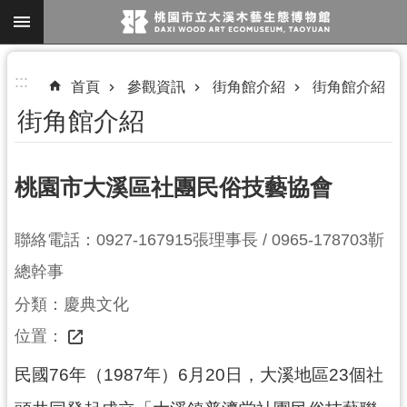
跳到主要內容區塊
進
:::
首頁
參觀資訊
街角館介紹
街角館介紹
階
街角館介紹
搜
尋
桃園市大溪區社團民俗技藝協會
參
聯絡電話：0927-167915張理事長 / 0965-178703靳
觀
總幹事
資
訊
分類：慶典文化
位置：
展
覽
民國76年（1987年）6月20日，大溪地區23個社
便