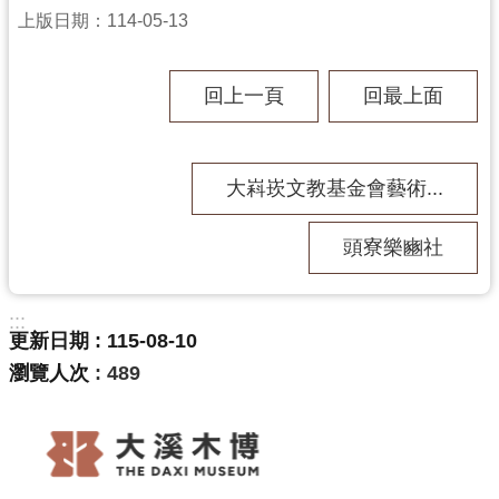
g
上版日期：114-05-13
l
i
s
h
回上一頁
回最上面
隱
私
權
大嵙崁文教基金會藝術...
政
策
頭寮樂豳社
網
站
安
:::
全
更新日期
115-08-10
政
瀏覽人次
489
策
政
府
網
站