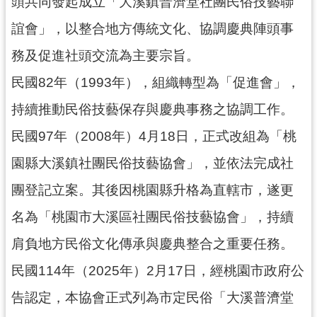
頭共同發起成立「大溪鎮普濟堂社團民俗技藝聯
民
服
誼會」，以整合地方傳統文化、協調慶典陣頭事
務
務及促進社頭交流為主要宗旨。
活
民國82年（1993年），組織轉型為「促進會」，
動
持續推動民俗技藝保存與慶典事務之協調工作。
研
究
民國97年（2008年）4月18日，正式改組為「桃
園縣大溪鎮社團民俗技藝協會」，並依法完成社
學
習
團登記立案。其後因桃園縣升格為直轄市，遂更
資
源
名為「桃園市大溪區社團民俗技藝協會」，持續
肩負地方民俗文化傳承與慶典整合之重要任務。
認
識
民國114年（2025年）2月17日，經桃園市政府公
木
博
告認定，本協會正式列為市定民俗「大溪普濟堂