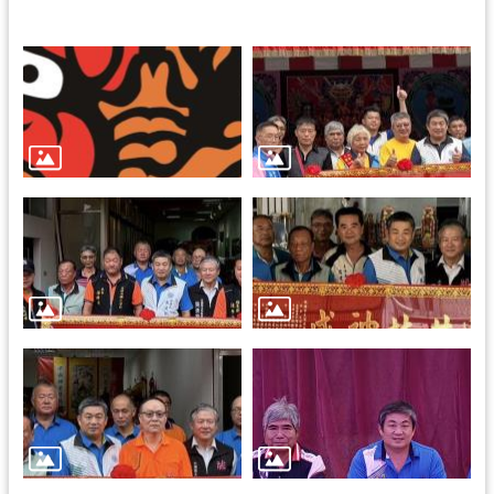
回
首
頁
網
站
導
覽
市
政
信
箱
桃
園
市
政
府
E
n