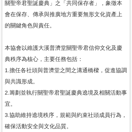
關聖帝君聖誕慶典」之「共同保存者」，象徵本
訊
息
會在保存、傳承與推廣地方重要無形文化資產上
公
告
的關鍵角色與責任。
志
工
本協會以維護大溪普濟堂關聖帝君信仰文化及慶
園
地
典秩序為核心，主要任務包括：
出
1.擔任各社頭與普濟堂之間之溝通橋樑，促進協調
版
與共識形成。
品
與
2.籌劃並執行關聖帝君聖誕慶典遶境及相關活動事
文
宜。
創
商
3.協助維持遶境秩序，規範與約束社頭成員行為，
品
確保活動安全與文化品質。