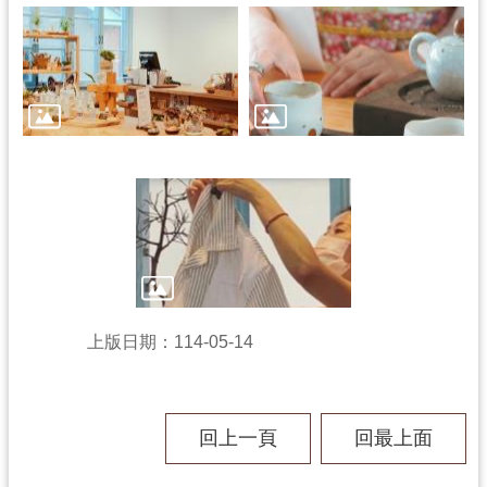
學
習
資
源
認
識
木
博
上版日期：114-05-14
訊
息
回上一頁
回最上面
公
告