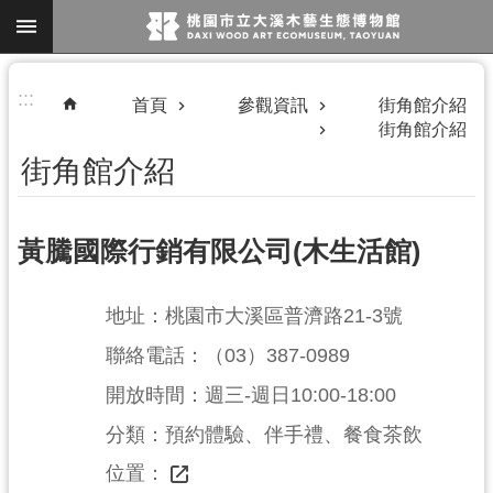
跳到主要內容區塊
進
:::
首頁
參觀資訊
街角館介紹
階
街角館介紹
搜
街角館介紹
尋
黃騰國際行銷有限公司(木生活館)
地址：桃園市大溪區普濟路21-3號
參
聯絡電話：（03）387-0989
觀
開放時間：週三-週日10:00-18:00
資
訊
分類：預約體驗、伴手禮、餐食茶飲
		位置：