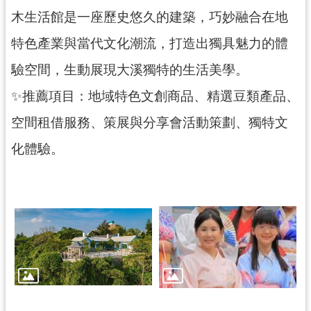
木生活館是一座歷史悠久的建築，巧妙融合在地
展
覽
特色產業與當代文化潮流，打造出獨具魅力的體
驗空間，生動展現大溪獨特的生活美學。
便
✨推薦項目：地域特色文創商品、精選豆類產品、
民
空間租借服務、策展與分享會活動策劃、獨特文
服
務
化體驗。
活
動
研
究