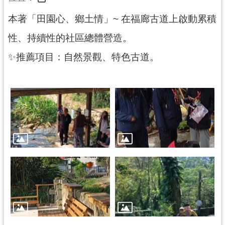
民
本著「田園心、鄉土情」~ 在福廊古道上啟動累積
服
務
性、持續性的社區總體營造。
活
✨推薦項目：自然景觀、特色古道。
動
研
究
學
習
資
源
認
識
木
博