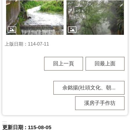
訊
息
公
告
志
工
上版日期：114-07-11
園
地
回上一頁
回最上面
出
版
品
余銘揚(社頭文化、朝...
與
文
溪房子手作坊
創
商
品
:::
更新日期
115-08-05