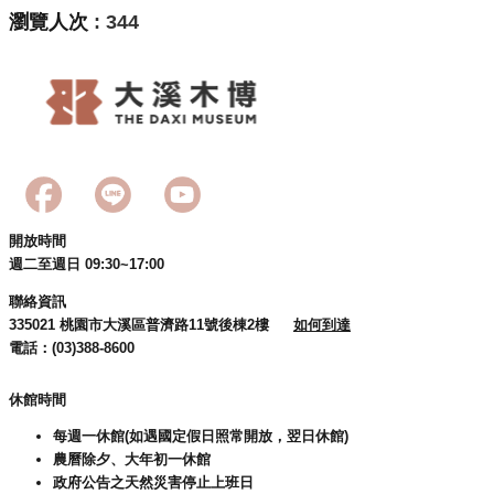
回
瀏覽人次
344
首
頁
網
站
導
覽
市
政
開放時間
信
週二至週日 09:30~17:00
箱
聯絡資訊
桃
335021 桃園市大溪區普濟路11號後棟2樓
如何到達
園
電話：(03)388-8600
市
政
休館時間
府
每週一休館(如遇國定假日照常開放，翌日休館)
E
農曆除夕、大年初一休館
n
政府公告之天然災害停止上班日