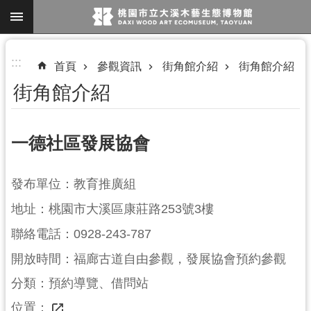
跳到主要內容區塊
進
:::
首頁
參觀資訊
街角館介紹
街角館介紹
階
街角館介紹
搜
尋
一德社區發展協會
參
發布單位：教育推廣組
觀
地址：桃園市大溪區康莊路253號3樓
資
訊
聯絡電話：0928-243-787
展
開放時間：福廊古道自由參觀，發展協會預約參觀
覽
分類：預約導覽、借問站
便
位置：