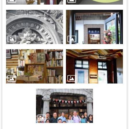
訊
息
公
告
志
工
園
地
出
版
品
與
文
創
商
品