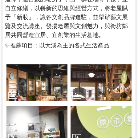
民
自立修繕，以嶄新的思維與經營方式，將老屋賦
服
予「新妝」，讓各文創品牌進駐，並舉辦藝文展
務
覽及交流講座。發揚老屋與文創魅力，與街坊鄰
活
居共同營造宜居、宜創業的生活基地。
動
✨推薦項目：以大溪為主的各式生活產品。
研
究
學
習
資
源
認
識
木
博