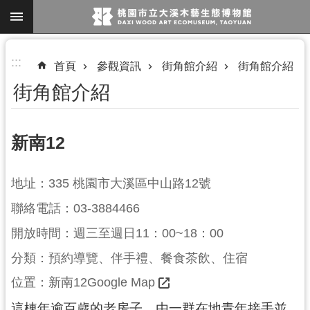
跳到主要內容區塊
進
:::
首頁
參觀資訊
街角館介紹
街角館介紹
階
街角館介紹
搜
尋
新南12
參
地址：335 桃園市大溪區中山路12號
觀
聯絡電話：03-3884466
資
訊
開放時間：週三至週日11：00~18：00
展
分類：預約導覽、伴手禮、餐食茶飲、住宿
覽
位置：
新南12Google Map
便
這棟年逾百歲的老房子，由一群在地青年接手並