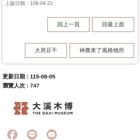
上版日期：108-04-22
回
首
頁
回上一頁
回最上面
網
站
導
覽
大房豆干
神農來了風格物所
市
政
:::
信
更新日期
115-08-05
箱
瀏覽人次
747
桃
園
市
政
府
E
n